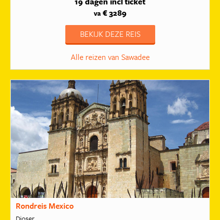
19 dagen
incl ticket
€ 3289
va
BEKIJK DEZE REIS
Alle reizen van Sawadee
Rondreis Mexico
Djoser