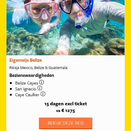
Eigenwijs Belize
Riksja Mexico, Belize & Guatemala
Bezienswaardigheden
Belize Cayes
San Ignacio
Caye Caulker
15 dagen
excl ticket
€ 1275
va
BEKIJK DEZE REIS