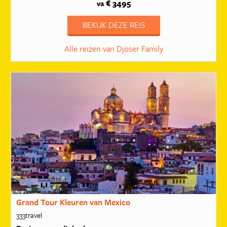
€ 3495
va
BEKIJK DEZE REIS
Alle reizen van Djoser Family
Grand Tour Kleuren van Mexico
333travel