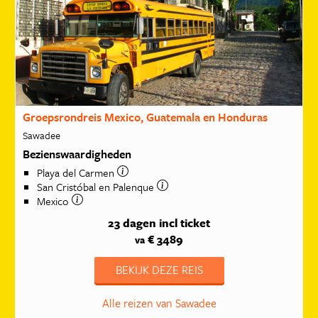
Groepsrondreis Mexico, Guatemala en Honduras
Sawadee
Bezienswaardigheden
Playa del Carmen
San Cristóbal en Palenque
Mexico
23 dagen
incl ticket
€ 3489
va
BEKIJK DEZE REIS
Alle reizen van Sawadee