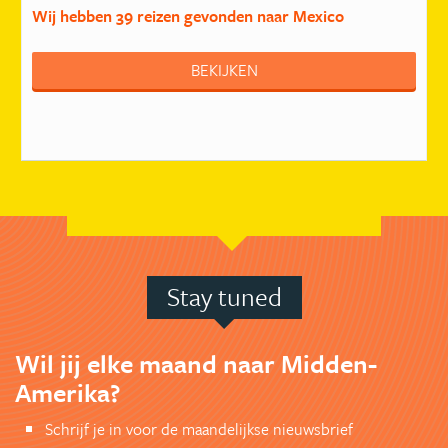
Wij hebben
39 reizen
gevonden naar Mexico
BEKIJKEN
Stay tuned
Wil jij elke maand naar Midden-
Amerika?
Schrijf je in voor de maandelijkse nieuwsbrief