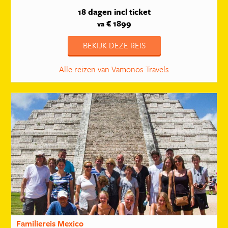
18 dagen
incl ticket
€ 1899
va
BEKIJK DEZE REIS
Alle reizen van Vamonos Travels
Familiereis Mexico