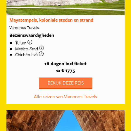
Mayatempels, koloniale steden en strand
Vamonos Travels
Bezienswaardigheden
Tulum
Mexico-Stad
Chichén Itzá
16 dagen
incl ticket
€ 1775
va
BEKIJK DEZE REIS
Alle reizen van Vamonos Travels