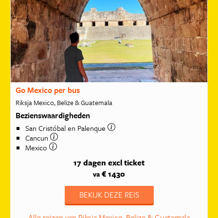
Go Mexico per bus
Riksja Mexico, Belize & Guatemala
Bezienswaardigheden
San Cristóbal en Palenque
Cancun
Mexico
17 dagen
excl ticket
€ 1430
va
BEKIJK DEZE REIS
Alle reizen van Riksja Mexico, Belize & Guatemala