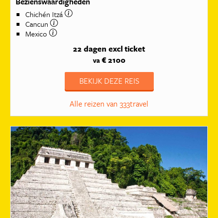
Bezienswaardigheden
Chichén Itzá
Cancun
Mexico
22 dagen
excl ticket
€ 2100
va
BEKIJK DEZE REIS
Alle reizen van 333travel