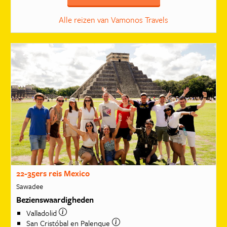
Alle reizen van Vamonos Travels
22-35ers reis Mexico
Sawadee
Bezienswaardigheden
Valladolid
San Cristóbal en Palenque