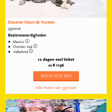
Discover Kleurrijk Yucatán
333travel
Bezienswaardigheden
Mexico
Chichén Itzá
Valladolid
12 dagen
excl ticket
€ 1136
va
BEKIJK DEZE REIS
Alle reizen van 333travel