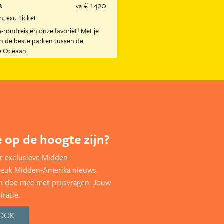
€ 1420
a
va
en
excl ticket
-rondreis en onze favoriet! Met je
en de beste parken tussen de
le Oceaan.
te op de hoogte zijn?
r exclusieve Midden-
leuk Midden-Amerika nieuws.
en doe mee met prijsvragen. Jouw
ratie.
BOOK