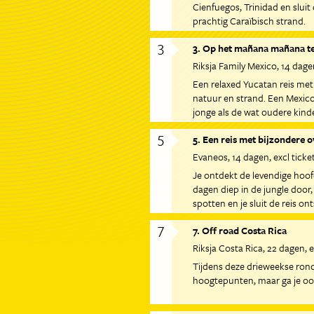
Cienfuegos, Trinidad en sluit 
prachtig Caraïbisch strand.
3
3. Op het mañana mañana 
Riksja Family Mexico
14 dage
Een relaxed Yucatan reis met
natuur en strand. Een Mexico
jonge als de wat oudere kinde
je reist op een rustig tempo.
5
5. Een reis met bijzondere 
Evaneos
14 dagen
excl ticke
Je ontdekt de levendige hoof
dagen diep in de jungle door,
spotten en je sluit de reis o
stranden.
7
7. Off road Costa Rica
Riksja Costa Rica
22 dagen
e
Tijdens deze drieweekse rond
hoogtepunten, maar ga je oo