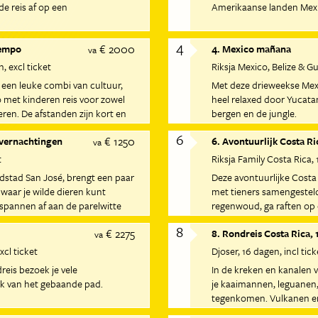
de reis af op een
Amerikaanse landen Mex
4
€ 2000
tempo
4. Mexico mañana
va
n
excl ticket
Riksja Mexico, Belize & 
 een leuke combi van cultuur,
Met deze drieweekse Mexi
 met kinderen reis voor zowel
heel relaxed door Yucatan
ren. De afstanden zijn kort en
bergen en de jungle.
6
€ 1250
overnachtingen
6. Avontuurlijk Costa Ri
va
t
Riksja Family Costa Rica
dstad San José, brengt een paar
Deze avontuurlijke Costa 
 waar je wilde dieren kunt
met tieners samengesteld
ntspannen af aan de parelwitte
regenwoud, ga raften op e
boomtoppen en leer surf
8
€ 2275
8. Rondreis Costa Rica, 
va
xcl ticket
Djoser
16 dagen
incl tick
reis bezoek je vele
In de kreken en kanalen 
k van het gebaande pad.
je kaaimannen, leguanen
tegenkomen. Vulkanen en 
in Rincón de la Vieja Nati