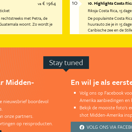
10
€ 1964
10. Highlights Costa Ric
va
 ticket
Riksja Costa Rica
15 dag
rechtstreeks met Petra, de
De populairste Costa Rica
n Guatemala woont. Zo wordt je
huurauto zie je in 15 dag
Caribische zee en de Stil
Stay tuned
ar Midden-
En wil je als eers
Volg ons op Facebook voo
Amerika aanbiedingen en 
kse nieuwsbrief boordevol
Bekijk de mooiste foto's 
s.
shot Midden-Amerika inspi
an onze partners.
kortingen op reisproducten.
VOLG ONS VIA FACE