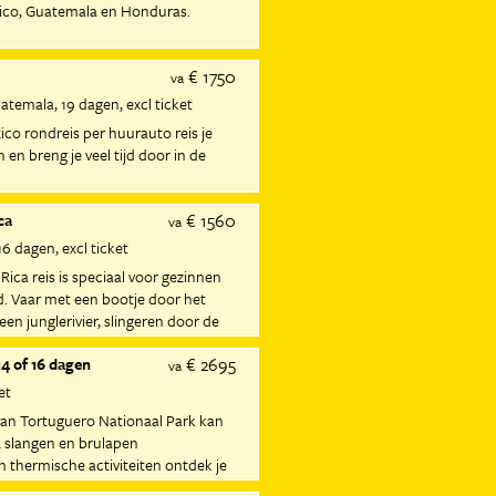
ico, Guatemala en Honduras.
€ 1750
va
Guatemala
19 dagen
excl ticket
co rondreis per huurauto reis je
 en breng je veel tijd door in de
€ 1560
ca
va
16 dagen
excl ticket
Rica reis is speciaal voor gezinnen
. Vaar met een bootje door het
en junglerivier, slingeren door de
en aan de kust.
€ 2695
14 of 16 dagen
va
et
van Tortuguero Nationaal Park kan
, slangen en brulapen
thermische activiteiten ontdek je
onaal Park.