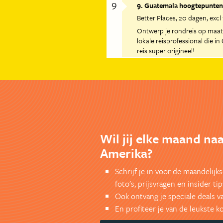
9
9. Guatemala hoogtepunten
Better Places
20 dagen
excl
Ontwerp je rondreis op maat 
lokale reisprofessional die i
reis super origineel!
Wil jij elke maand na
Amerika?
Schrijf je in voor de maandelij
foto's, prijsvragen en insider tip
Ook ontvang je speciale deals v
En profiteer je van de leukste 