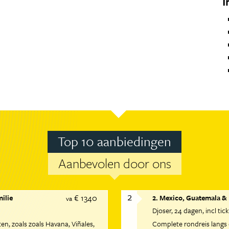
I
Top 10 aanbiedingen
Aanbevolen door ons
2
€ 1340
milie
2. Mexico, Guatemala &
va
Djoser
24 dagen
incl tic
n, zoals zoals Havana, Viñales,
Complete rondreis langs