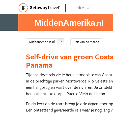
alle sites
Getaway
Travel
©
MiddenAmerika
.nl
MiddenAmerika.nl
Reis van de maand
Self-drive van groen Costa
Panama
Tijdens deze reis zie je het allermooiste van Cost
in de prachtige parken Monteverde, Rio Celeste e
een hangbrug en vaart over de rivieren. Je ontdek
het authentieke dorpje Puerto Viejo de Limon.
En als kers op de taart breng je drie dagen door op
Een ontzettend gevarieerde reis waar je nog lang v