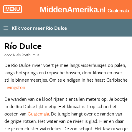
MiddenAmerika
.nl
MENU
Guatemala
Río Dulce
door Niels Posthumus
De Río Dulce rivier voert je mee langs visserhuisjes op palen,
langs hotsprings en tropische bossen, door kloven en over
stille binnenmeertjes. Om te eindigen in het haast Caribische
Livingston
.
De wanden van de kloof rijzen tientallen meters op. Je bootje
in de Rio Dulce lijkt nietig. Het klimaat is tropisch in het
oosten van
Guatemala
. De jungle hangt over de randen van
de grijze rotsen. Het water van de rivier is glad. Hier en daar
zie je een cluster waterlelies. De zon schijnt. Het lawaai van je