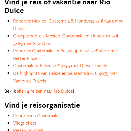
Vind je reis of vakantie naar Río
Dulce
Rondreis Mexico, Guatemala & Honduras
€ 3495 met
va
Djoser
Groepsrondreis Mexico, Guatemala en Honduras
€
va
3489 met Sawadee
Rondreis Guatemala en Belize op maat
€ 2800 met
va
Better Places
Guatemala & Belize
€ 3295 met Djoser Family
va
De highlights van Belize en Guatemala
€ 4075 met
va
Vamonos Travels
Bekijk
alle 14 reizen naar Río Dulce
!
Vind je reisorganisatie
Rondreizen Guatemala
Vliegtickets
Reizen op maat