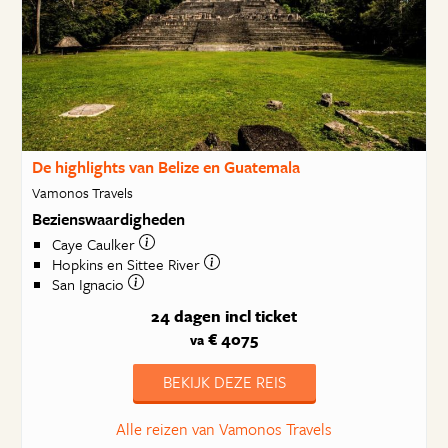
De highlights van Belize en Guatemala
Vamonos Travels
Bezienswaardigheden
Caye Caulker
Hopkins en Sittee River
San Ignacio
24 dagen
incl ticket
€ 4075
va
BEKIJK DEZE REIS
Alle reizen van Vamonos Travels