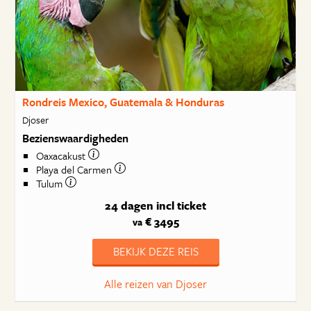
Rondreis Mexico, Guatemala & Honduras
Djoser
Bezienswaardigheden
Oaxacakust
Playa del Carmen
Tulum
24 dagen
incl ticket
€ 3495
va
BEKIJK DEZE REIS
Alle reizen van Djoser