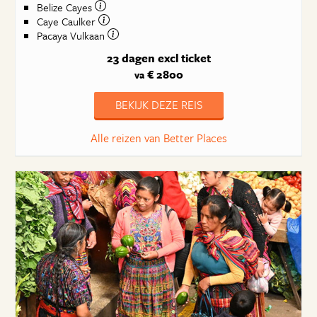
Belize Cayes
Caye Caulker
Pacaya Vulkaan
23 dagen
excl ticket
€ 2800
va
BEKIJK DEZE REIS
Alle reizen van Better Places