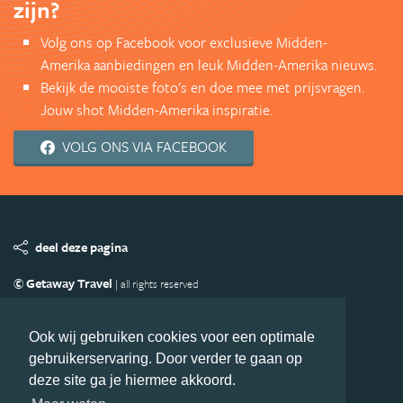
zijn?
Volg ons op Facebook voor exclusieve Midden-
Amerika aanbiedingen en leuk Midden-Amerika nieuws.
Bekijk de mooiste foto's en doe mee met prijsvragen.
Jouw shot Midden-Amerika inspiratie.
VOLG ONS VIA FACEBOOK
deel deze pagina
© Getaway Travel
| all rights reserved
Adverteren
Handige Links
Algemene Voorwaarden
Copyright
Privacy statement
Disclaimer
Cookies
Ook wij gebruiken cookies voor een optimale
gebruikerservaring. Door verder te gaan op
Volg MiddenAmerika.nl
deze site ga je hiermee akkoord.
Nieuwsbrief
Facebook