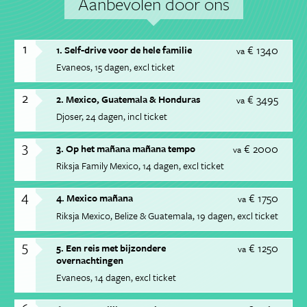
Aanbevolen door ons
1
€ 1340
1. Self-drive voor de hele familie
va
Evaneos
15 dagen
excl ticket
2
€ 3495
2. Mexico, Guatemala & Honduras
va
Djoser
24 dagen
incl ticket
3
€ 2000
3. Op het mañana mañana tempo
va
Riksja Family Mexico
14 dagen
excl ticket
4
€ 1750
4. Mexico mañana
va
Riksja Mexico, Belize & Guatemala
19 dagen
excl ticket
5
€ 1250
5. Een reis met bijzondere
va
overnachtingen
Evaneos
14 dagen
excl ticket