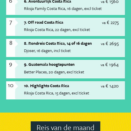
6
€ 1560
6. Avontuurlijk Costa Rica
va
Riksja Family Costa Rica
16 dagen
excl ticket
7
€ 2275
7. Off road Costa Rica
va
Riksja Costa Rica
22 dagen
excl ticket
8
€ 2695
8. Rondreis Costa Rica, 14 of 16 dagen
va
Djoser
16 dagen
incl ticket
9
€ 1964
9. Guatemala hoogtepunten
va
Better Places
20 dagen
excl ticket
10
€ 1420
10. Highlights Costa Rica
va
Riksja Costa Rica
15 dagen
excl ticket
Reis van de maand