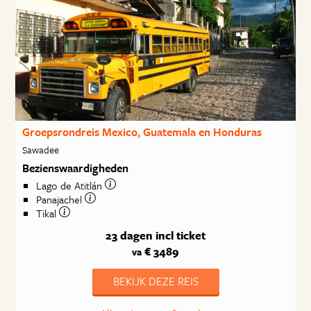
Groepsrondreis Mexico, Guatemala en Honduras
Sawadee
Bezienswaardigheden
Lago de Atitlán
Panajachel
Tikal
23 dagen
incl ticket
€ 3489
va
BEKIJK DEZE REIS