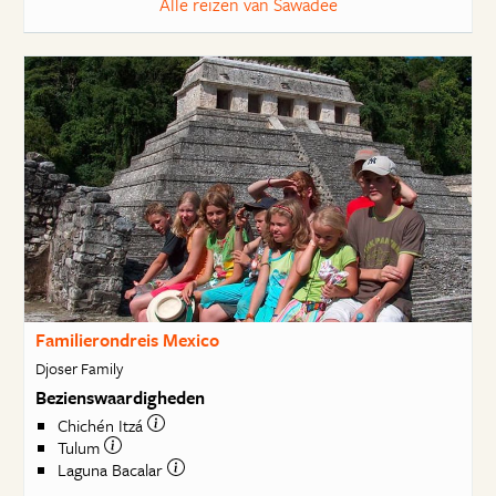
Alle reizen van Sawadee
Familierondreis Mexico
Djoser Family
Bezienswaardigheden
Chichén Itzá
Tulum
Laguna Bacalar