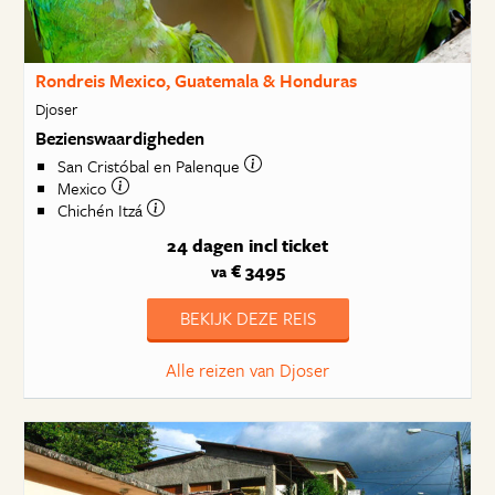
Rondreis Mexico, Guatemala & Honduras
Djoser
Bezienswaardigheden
San Cristóbal en Palenque
Mexico
Chichén Itzá
24 dagen
incl ticket
€ 3495
va
BEKIJK DEZE REIS
Alle reizen van Djoser