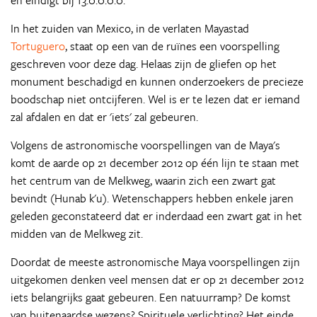
en eindigt bij 13.0.0.0.0.
In het zuiden van Mexico, in de verlaten Mayastad
Tortuguero
, staat op een van de ruïnes een voorspelling
geschreven voor deze dag. Helaas zijn de gliefen op het
monument beschadigd en kunnen onderzoekers de precieze
boodschap niet ontcijferen. Wel is er te lezen dat er iemand
zal afdalen en dat er 'iets' zal gebeuren.
Volgens de astronomische voorspellingen van de Maya's
komt de aarde op 21 december 2012 op één lijn te staan met
het centrum van de Melkweg, waarin zich een zwart gat
bevindt (Hunab k'u). Wetenschappers hebben enkele jaren
geleden geconstateerd dat er inderdaad een zwart gat in het
midden van de Melkweg zit.
Doordat de meeste astronomische Maya voorspellingen zijn
uitgekomen denken veel mensen dat er op 21 december 2012
iets belangrijks gaat gebeuren. Een natuurramp? De komst
van buitenaardse wezens? Spirituele verlichting? Het einde