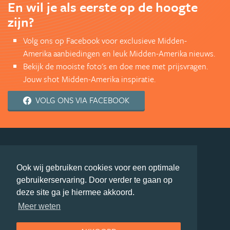
En wil je als eerste op de hoogte
zijn?
Volg ons op Facebook voor exclusieve Midden-
Amerika aanbiedingen en leuk Midden-Amerika nieuws.
Bekijk de mooiste foto's en doe mee met prijsvragen.
Jouw shot Midden-Amerika inspiratie.
VOLG ONS VIA FACEBOOK
deel deze pagina
Ook wij gebruiken cookies voor een optimale
© Getaway Travel
| all rights reserved
gebruikerservaring. Door verder te gaan op
Adverteren
Handige Links
Algemene Voorwaarden
deze site ga je hiermee akkoord.
Copyright
Privacy statement
Disclaimer
Cookies
Meer weten
Volg MiddenAmerika.nl