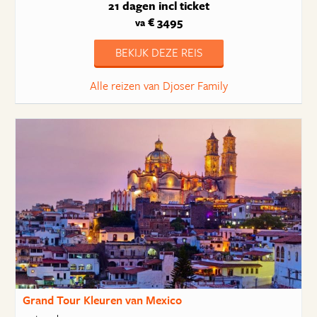
21 dagen
incl ticket
€ 3495
va
BEKIJK DEZE REIS
Alle reizen van Djoser Family
Grand Tour Kleuren van Mexico