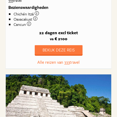
333travel
Bezienswaardigheden
Chichén Itzá
Oaxacakust
Cancun
22 dagen
excl ticket
€ 2100
va
BEKIJK DEZE REIS
Alle reizen van 333travel