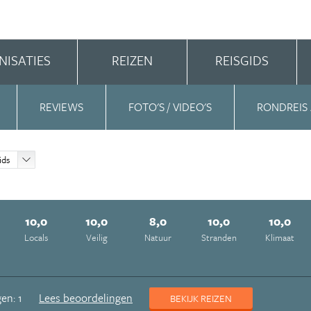
NISATIES
REIZEN
REISGIDS
REVIEWS
FOTO'S / VIDEO'S
RONDREIS
ids
10,0
10,0
8,0
10,0
10,0
Locals
Veilig
Natuur
Stranden
Klimaat
en: 1
Lees beoordelingen
BEKIJK REIZEN