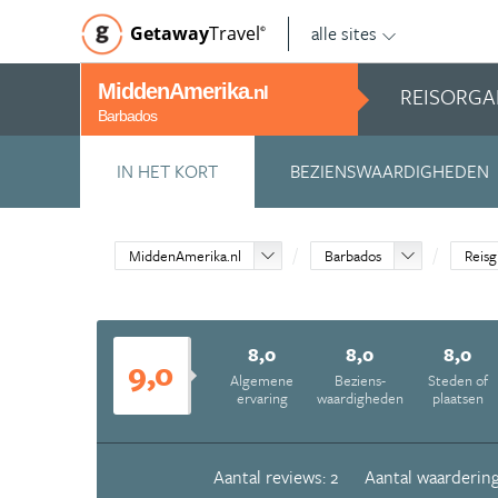
alle sites
Getaway
Travel
©
MiddenAmerika
REISORGA
.nl
Barbados
IN HET KORT
BEZIENSWAARDIGHEDEN
MiddenAmerika.nl
Barbados
Reisg
8,0
8,0
8,0
9,0
Algemene
Beziens­
Steden of
ervaring
waardigheden
plaatsen
Aantal reviews: 2
Aantal waardering