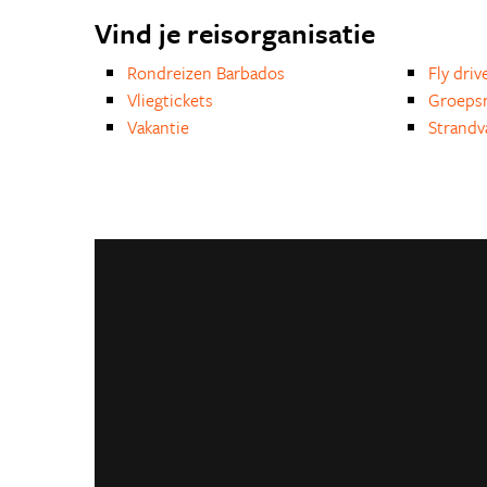
Vind je reisorganisatie
Rondreizen Barbados
Fly driv
Vliegtickets
Groepsr
Vakantie
Strandv