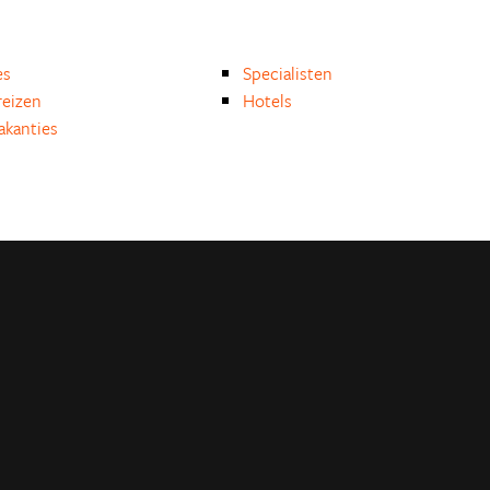
es
Specialisten
eizen
Hotels
akanties