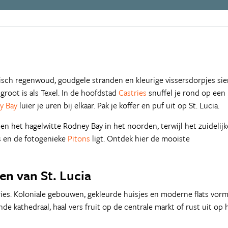
ropisch regenwoud, goudgele stranden en kleurige vissersdorpjes si
groot is als Texel. In de hoofdstad
Castries
snuffel je rond op een
y Bay
luier je uren bij elkaar. Pak je koffer en puf uit op St. Lucia.
nen het hagelwitte Rodney Bay in het noorden, terwijl het zuidelijk
s en de fotogenieke
Pitons
ligt. Ontdek hier de mooiste
n van St. Lucia
stries. Koloniale gebouwen, gekleurde huisjes en moderne flats vor
nde kathedraal, haal vers fruit op de centrale markt of rust uit op 