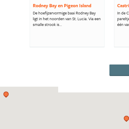
Rodney Bay en Pigeon Island
Castr
De hoefijzervormige baai Rodney Bay
In de C
ligt in het noorden van St. Lucia. Via een
pareltj
smalle strook is...
één van