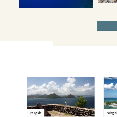
reisgids
reisgid