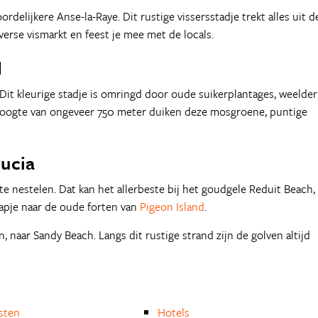
rdelijkere Anse-la-Raye. Dit rustige vissersstadje trekt alles uit d
 verse vismarkt en feest je mee met de locals.
d
 Dit kleurige stadje is omringd door oude suikerplantages, weelder
hoogte van ongeveer 750 meter duiken deze mosgroene, puntige
Lucia
te nestelen. Dat kan het allerbeste bij het goudgele Reduit Beach,
tapje naar de oude forten van
Pigeon Island
.
, naar Sandy Beach. Langs dit rustige strand zijn de golven altijd
isten
Hotels