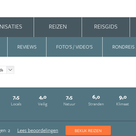
NISATIES
REIZEN
REISGIDS
REVIEWS
FOTO'S / VIDEO'S
RONDREIS
ds
7,5
4,0
7,5
6,0
9,0
Locals
Veilig
Natuur
Stranden
Klimaat
en: 2
Lees beoordelingen
BEKIJK REIZEN