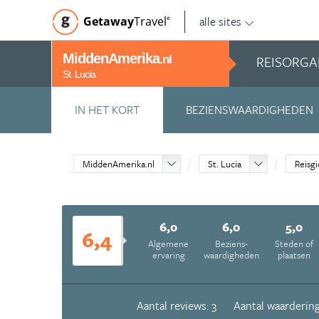
alle sites
Getaway
Travel
©
MiddenAmerika
REISORGA
.nl
St. Lucia
IN HET KORT
BEZIENSWAARDIGHEDEN
MiddenAmerika.nl
St. Lucia
Reisgi
6,0
6,0
5,0
6,4
Algemene
Beziens­
Steden of
ervaring
waardigheden
plaatsen
Aantal reviews: 3
Aantal waardering