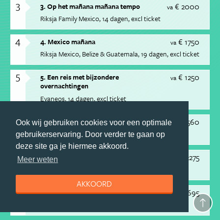
3
€ 2000
3. Op het mañana mañana tempo
va
Riksja Family Mexico
14 dagen
excl ticket
4
€ 1750
4. Mexico mañana
va
Riksja Mexico, Belize & Guatemala
19 dagen
excl ticket
5
€ 1250
5. Een reis met bijzondere
va
overnachtingen
Evaneos
14 dagen
excl ticket
6
€ 1560
6. Avontuurlijk Costa Rica
va
Ook wij gebruiken cookies voor een optimale
Riksja Family Costa Rica
16 dagen
excl ticket
gebruikerservaring. Door verder te gaan op
deze site ga je hiermee akkoord.
7
€ 2275
7. Off road Costa Rica
va
Meer weten
Riksja Costa Rica
22 dagen
excl ticket
AKKOORD
8
€ 2695
8. Rondreis Costa Rica, 14 of 16 dagen
va
Djoser
16 dagen
incl ticket