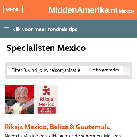
MiddenAmerika
.nl
MENU
Mexico
Specialisten Mexico
Filter & vind jouw reisorganisatie
6
reisorganisaties
Riksja Mexico, Belize & Guatemala
Neem in Mexico een kijkje achter de schermen. Met een