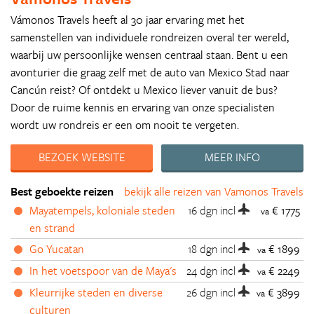
Vámonos Travels heeft al 30 jaar ervaring met het
samenstellen van individuele rondreizen overal ter wereld,
waarbij uw persoonlijke wensen centraal staan. Bent u een
avonturier die graag zelf met de auto van Mexico Stad naar
Cancún reist? Of ontdekt u Mexico liever vanuit de bus?
Door de ruime kennis en ervaring van onze specialisten
wordt uw rondreis er een om nooit te vergeten.
BEZOEK WEBSITE
MEER INFO
Best geboekte reizen
bekijk alle reizen van Vamonos Travels
Mayatempels, koloniale steden
16 dgn
incl
€ 1775
va
en strand
Go Yucatan
18 dgn
incl
€ 1899
va
In het voetspoor van de Maya's
24 dgn
incl
€ 2249
va
Kleurrijke steden en diverse
26 dgn
incl
€ 3899
va
culturen