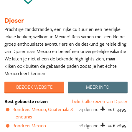
Djoser
Prachtige zandstranden, een rijke cultuur en een heerlijke
lokale keuken; welkom in Mexico! Reis samen met een kleine
groep enthousiaste avonturiers en de deskundige reisleiding
van Djoser naar Mexico en beleef een onvergetelijke vakantie.
We laten je niet alleen de bekende highlights zien, maar
kijken ook buiten de gebaande paden zodat je het échte
Mexico leert kennen.
BEZOEK WEBSITE
MEER INFO
Best geboekte reizen
bekijk alle reizen van Djoser
Rondreis Mexico, Guatemala &
24 dgn
incl
€ 3495
va
Honduras
Rondreis Mexico
16 dgn
incl
€ 2695
va