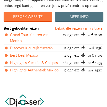
onbezorgd kunt genieten van jouw privé rondreis op maat.
BEZOEK WEBSITE
MEER INFO
Best geboekte reizen
bekijk alle reizen van 333travel
Grand Tour Kleuren van
22 dgn
excl
€ 2100
va
Mexico
Discover Kleurrijk Yucatán
12 dgn
excl
€ 1136
va
Best Deal Mexico
14 dgn
excl
€ 1109
va
Highlights Yucatán & Chiapas
16 dgn
excl
€ 1453
va
Highlights Authentiek Mexico
17 dgn
excl
€ 1420
va