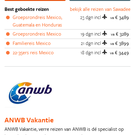
Best geboekte reizen
bekijk alle reizen van Sawadee
Groepsrondreis Mexico,
23 dgn
incl
€ 3489
va
Guatemala en Honduras
Groepsrondreis Mexico
19 dgn
incl
€ 3289
va
Familiereis Mexico
21 dgn
incl
€ 3899
va
22-35ers reis Mexico
18 dgn
incl
€ 3449
va
ANWB Vakantie
ANWB Vakantie, verre reizen van ANWB is dé specialist op