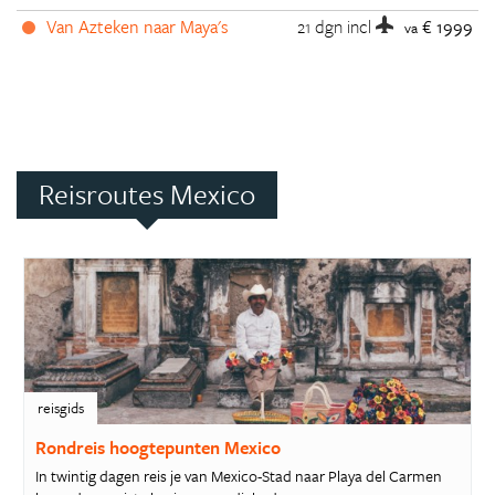
Van Azteken naar Maya's
21 dgn
incl
€ 1999
va
Reisroutes Mexico
reisgids
Rondreis hoogtepunten Mexico
In twintig dagen reis je van Mexico-Stad naar Playa del Carmen