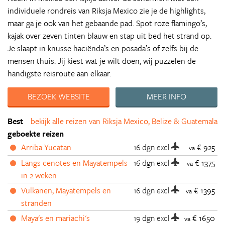
individuele rondreis van Riksja Mexico zie je de highlights,
maar ga je ook van het gebaande pad. Spot roze flamingo’s,
kajak over zeven tinten blauw en stap uit bed het strand op.
Je slaapt in knusse haciënda’s en posada’s of zelfs bij de
mensen thuis. Jij kiest wat je wilt doen, wij puzzelen de
handigste reisroute aan elkaar.
BEZOEK WEBSITE
MEER INFO
Best
bekijk alle reizen van Riksja Mexico, Belize & Guatemala
geboekte reizen
Arriba Yucatan
16 dgn
excl
€ 925
va
Langs cenotes en Mayatempels
16 dgn
excl
€ 1375
va
in 2 weken
Vulkanen, Mayatempels en
16 dgn
excl
€ 1395
va
stranden
Maya's en mariachi's
19 dgn
excl
€ 1650
va