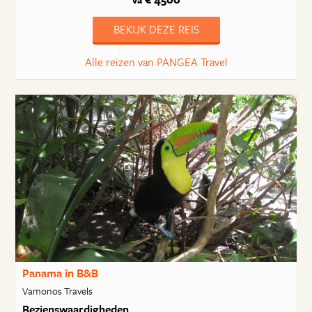
va
BEKIJK DEZE REIS
Alle reizen van PANGEA Travel
Panama in B&B
Vamonos Travels
Bezienswaardigheden