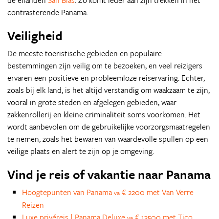
de eilanden
San Blas
. Zo komt ieder aan zijn trekken in het
contrasterende Panama.
Veiligheid
De meeste toeristische gebieden en populaire
bestemmingen zijn veilig om te bezoeken, en veel reizigers
ervaren een positieve en probleemloze reiservaring. Echter,
zoals bij elk land, is het altijd verstandig om waakzaam te zijn,
vooral in grote steden en afgelegen gebieden, waar
zakkenrollerij en kleine criminaliteit soms voorkomen. Het
wordt aanbevolen om de gebruikelijke voorzorgsmaatregelen
te nemen, zoals het bewaren van waardevolle spullen op een
veilige plaats en alert te zijn op je omgeving.
Vind je reis of vakantie naar Panama
Hoogtepunten van Panama
€ 2200 met Van Verre
va
Reizen
Luxe privéreis | Panama Deluxe
€ 13500 met Tico
va