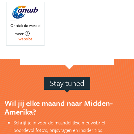
Ontdek de wereld
meer
website
Stay tuned
Wil jij elke maand naar Midden-
Amerika?
Schrijf je in voor de maandelijkse nieuwsbrief
boordevol foto's, prijsvragen en insider tips.