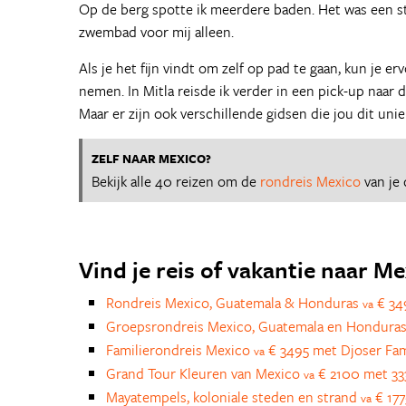
Op de berg spotte ik meerdere baden. Het was een stu
zwembad voor mij alleen.
Als je het fijn vindt om zelf op pad te gaan, kun je e
nemen. In Mitla reisde ik verder in een pick-up naar d
Maar er zijn ook verschillende gidsen die jou dit unie
ZELF NAAR MEXICO?
Bekijk alle 40 reizen om de
rondreis Mexico
van je
Vind je reis of vakantie naar M
Rondreis Mexico, Guatemala & Honduras
€ 34
va
Groepsrondreis Mexico, Guatemala en Hondura
Familierondreis Mexico
€ 3495 met Djoser Fam
va
Grand Tour Kleuren van Mexico
€ 2100 met 333
va
Mayatempels, koloniale steden en strand
€ 177
va