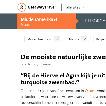
alle sites
Getaway
Travel
©
MiddenAmerika
REISORGA
.nl
Mexico
MiddenAmerika.nl
Mexico
Reisgid
De mooiste natuurlijke zw
door Kimberly Hermans
“Bij de Hierve el Agua kijk je u
turquoise zwembad.”
Op een uur rijden vanaf het centrum in
Oaxaca
vond 
stalactieten, waardoor de waterval van veraf bevroren
tevoorschijn komen. Ik sprong erin en vanuit het turq