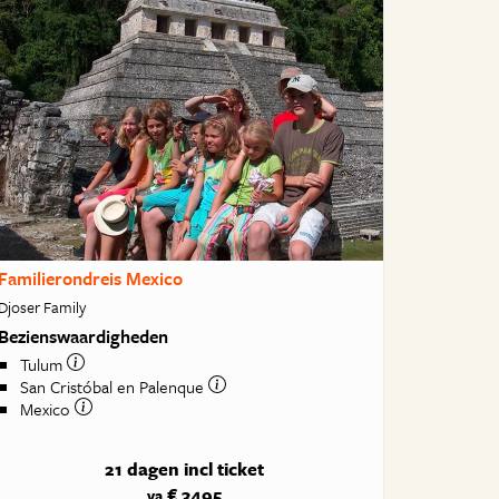
Familierondreis Mexico
Djoser Family
Bezienswaardigheden
Tulum
San Cristóbal en Palenque
Mexico
21 dagen
incl ticket
€ 3495
va