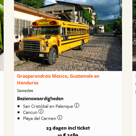
Groepsrondreis Mexico, Guatemala en
Honduras
Sawadee
Bezienswaardigheden
San Cristóbal en Palenque
Cancun
Playa del Carmen
23 dagen
incl ticket
€ 3489
va