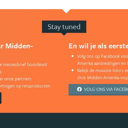
Stay tuned
ar Midden-
En wil je als eers
Volg ons op Facebook voo
Amerika aanbiedingen en 
kse nieuwsbrief boordevol
Bekijk de mooiste foto's 
s.
shot Midden-Amerika inspi
an onze partners.
kortingen op reisproducten.
VOLG ONS VIA FACE