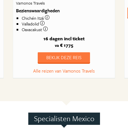
Vamonos Travels
Bezienswaardigheden
Chichén Itzá
Valladolid
Oaxacakust
16 dagen
incl ticket
€ 1775
va
BEKIJK DEZE REIS
Alle reizen van Vamonos Travels
Specialisten Mexico