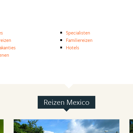
es
Specialisten
eizen
Familiereizen
akanties
Hotels
enen
Reizen Mexico