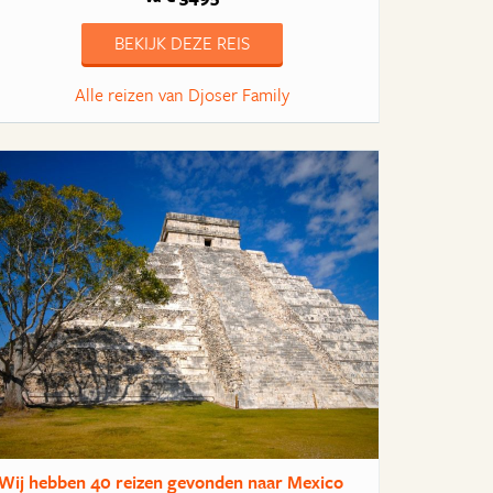
BEKIJK DEZE REIS
Alle reizen van Djoser Family
Wij hebben
40 reizen
gevonden naar Mexico