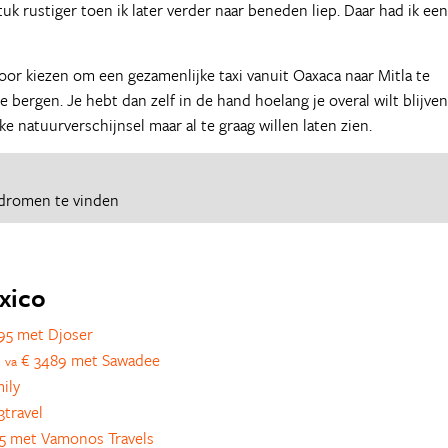
k rustiger toen ik later verder naar beneden liep. Daar had ik een
rvoor kiezen om een gezamenlijke taxi vanuit Oaxaca naar Mitla te
e bergen. Je hebt dan zelf in de hand hoelang je overal wilt blijven
ke natuurverschijnsel maar al te graag willen laten zien.
 dromen te vinden
exico
95 met Djoser
s
€ 3489 met Sawadee
va
ily
travel
5 met Vamonos Travels