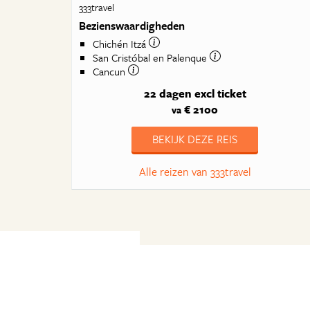
333travel
Bezienswaardigheden
Chichén Itzá
San Cristóbal en Palenque
Cancun
22 dagen
excl ticket
€ 2100
va
BEKIJK DEZE REIS
Alle reizen van 333travel