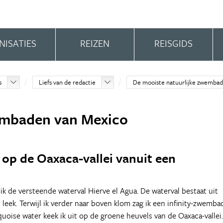
NISATIES
REIZEN
REISGIDS
s
Liefs van de redactie
De mooiste natuurlijke zwemba
embaden van Mexico
it op de Oaxaca-vallei vanuit een
ik de versteende waterval Hierve el Agua. De waterval bestaat uit
 leek. Terwijl ik verder naar boven klom zag ik een infinity-zwemba
uoise water keek ik uit op de groene heuvels van de Oaxaca-vallei.