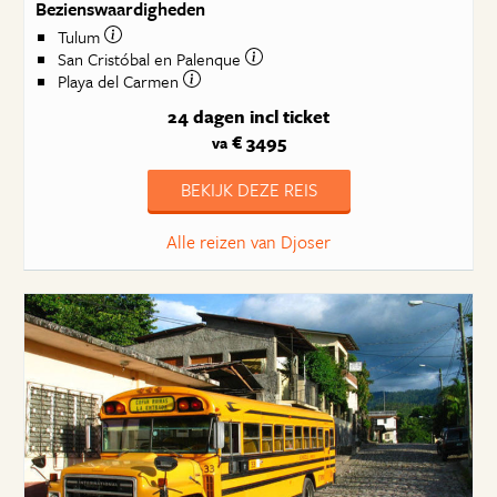
Bezienswaardigheden
Tulum
San Cristóbal en Palenque
Playa del Carmen
24 dagen
incl ticket
€ 3495
va
BEKIJK DEZE REIS
Alle reizen van Djoser