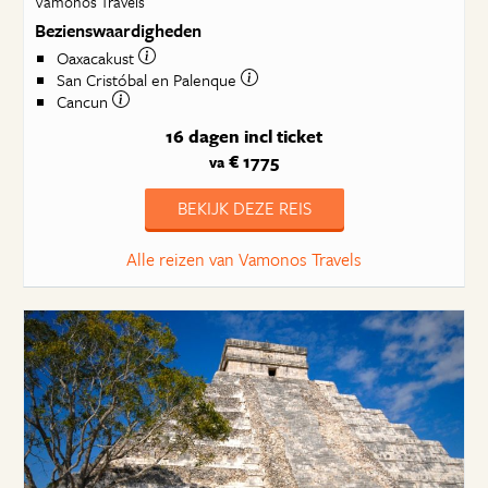
Vamonos Travels
Bezienswaardigheden
Oaxacakust
San Cristóbal en Palenque
Cancun
16 dagen
incl ticket
€ 1775
va
BEKIJK DEZE REIS
Alle reizen van Vamonos Travels