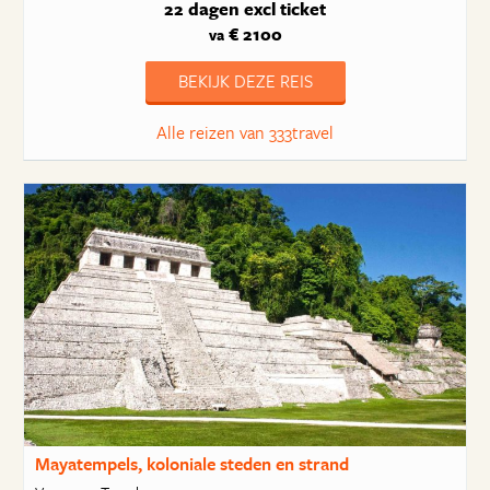
22 dagen
excl ticket
€ 2100
va
BEKIJK DEZE REIS
Alle reizen van 333travel
Mayatempels, koloniale steden en strand