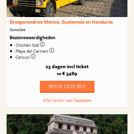
Groepsrondreis Mexico, Guatemala en Honduras
Sawadee
Bezienswaardigheden
Chichén Itzá
Playa del Carmen
Cancun
23 dagen
incl ticket
€ 3489
va
BEKIJK DEZE REIS
Alle reizen van Sawadee