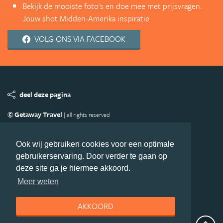
Bekijk de mooiste foto's en doe mee met prijsvragen.
Jouw shot Midden-Amerika inspiratie.
VOLG ONS VIA FACEBOOK
deel deze pagina
© Getaway Travel
| all rights reserved
Adverteren
Handige Links
Algemene Voorwaarden
Copyright
Privacy statement
Disclaimer
Cookies
Ook wij gebruiken cookies voor een optimale
gebruikerservaring. Door verder te gaan op
Volg MiddenAmerika.nl
deze site ga je hiermee akkoord.
Nieuwsbrief
Facebook
Meer weten
AKKOORD