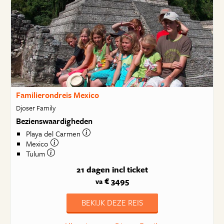
Familierondreis Mexico
Djoser Family
Bezienswaardigheden
Playa del Carmen
Mexico
Tulum
21 dagen
incl ticket
€ 3495
va
BEKIJK DEZE REIS