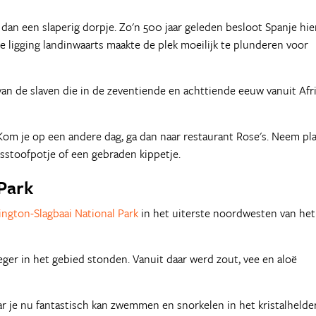
 dan een slaperig dorpje. Zo'n 500 jaar geleden besloot Spanje hie
 ligging landinwaarts maakte de plek moeilijk te plunderen voor
n de slaven die in de zeventiende en achttiende eeuw vanuit Afr
 Kom je op een andere dag, ga dan naar restaurant Rose's. Neem pl
sstoofpotje of een gebraden kippetje.
Park
ngton-Slagbaai National Park
in het uiterste noordwesten van het
ger in het gebied stonden. Vanuit daar werd zout, vee en aloë
ar je nu fantastisch kan zwemmen en snorkelen in het kristalhelde