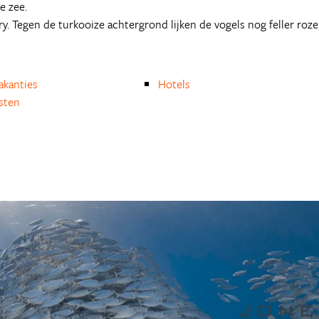
e zee.
y. Tegen de turkooize achtergrond lijken de vogels nog feller roze
akanties
Hotels
isten