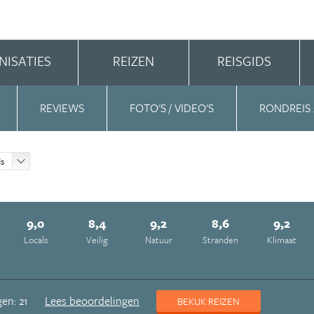
NISATIES
REIZEN
REISGIDS
REVIEWS
FOTO'S / VIDEO'S
RONDREIS
ds
9,0
8,4
9,2
8,6
9,2
Locals
Veilig
Natuur
Stranden
Klimaat
en: 21
Lees beoordelingen
BEKIJK REIZEN