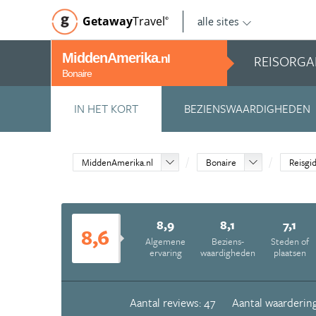
alle sites
Getaway
Travel
©
MiddenAmerika
REISORGA
.nl
Bonaire
IN HET KORT
BEZIENSWAARDIGHEDEN
MiddenAmerika.nl
Bonaire
Reisgi
8,9
8,1
7,1
8,6
Algemene
Beziens­
Steden of
ervaring
waardigheden
plaatsen
Aantal reviews: 47
Aantal waardering