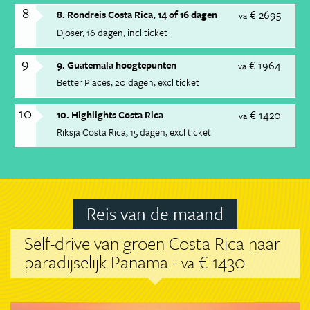
8
€ 2695
8. Rondreis Costa Rica, 14 of 16 dagen
va
Djoser
16 dagen
incl ticket
9
€ 1964
9. Guatemala hoogtepunten
va
Better Places
20 dagen
excl ticket
10
€ 1420
10. Highlights Costa Rica
va
Riksja Costa Rica
15 dagen
excl ticket
Reis van de maand
Self-drive van groen Costa Rica naar
paradijselijk Panama -
€ 1430
va