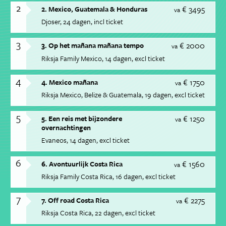
2
€ 3495
2. Mexico, Guatemala & Honduras
va
Djoser
24 dagen
incl ticket
3
€ 2000
3. Op het mañana mañana tempo
va
Riksja Family Mexico
14 dagen
excl ticket
4
€ 1750
4. Mexico mañana
va
Riksja Mexico, Belize & Guatemala
19 dagen
excl ticket
5
€ 1250
5. Een reis met bijzondere
va
overnachtingen
Evaneos
14 dagen
excl ticket
6
€ 1560
6. Avontuurlijk Costa Rica
va
Riksja Family Costa Rica
16 dagen
excl ticket
7
€ 2275
7. Off road Costa Rica
va
Riksja Costa Rica
22 dagen
excl ticket