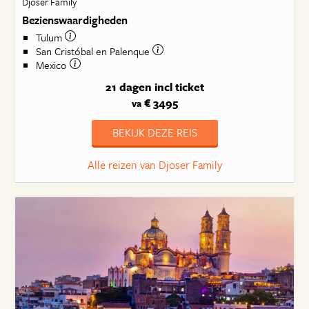
Djoser Family
Bezienswaardigheden
Tulum
San Cristóbal en Palenque
Mexico
21 dagen
incl ticket
€ 3495
va
BEKIJK DEZE REIS
Alle reizen van Djoser Family