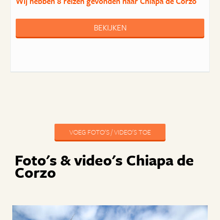
Wij hebben
8 reizen
gevonden naar Chiapa de Corzo
BEKIJKEN
VOEG FOTO'S / VIDEO'S TOE
Foto's & video's Chiapa de
Corzo