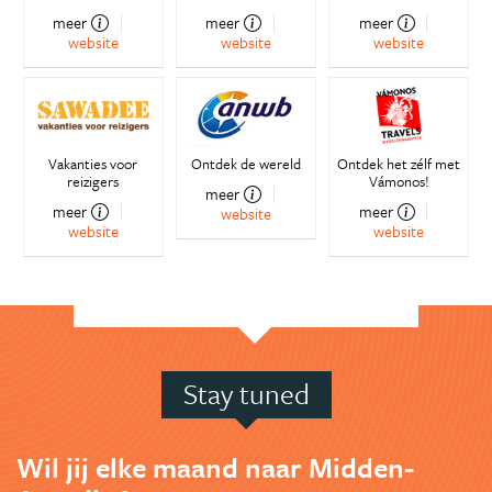
meer
meer
meer
website
website
website
Vakanties voor
Ontdek de wereld
Ontdek het zélf met
reizigers
Vámonos!
meer
meer
meer
website
website
website
Stay tuned
Wil jij elke maand naar Midden-