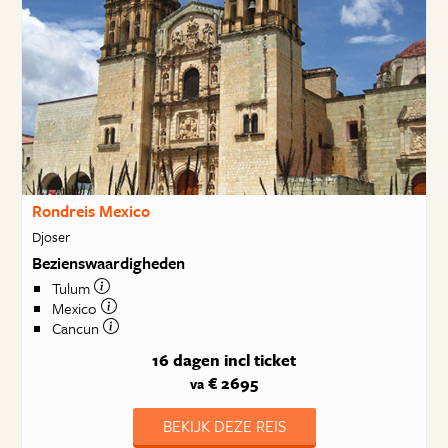
Rondreis Mexico
Djoser
Bezienswaardigheden
Tulum
Mexico
Cancun
16 dagen
incl ticket
€ 2695
va
BEKIJK DEZE REIS