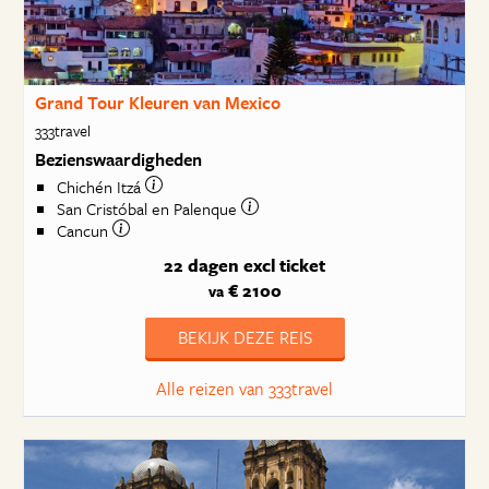
Grand Tour Kleuren van Mexico
333travel
Bezienswaardigheden
Chichén Itzá
San Cristóbal en Palenque
Cancun
22 dagen
excl ticket
€ 2100
va
BEKIJK DEZE REIS
Alle reizen van 333travel