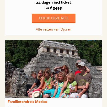
24 dagen
incl ticket
€ 3495
va
BEKIJK DEZE REIS
Alle reizen van Djoser
Familierondreis Mexico