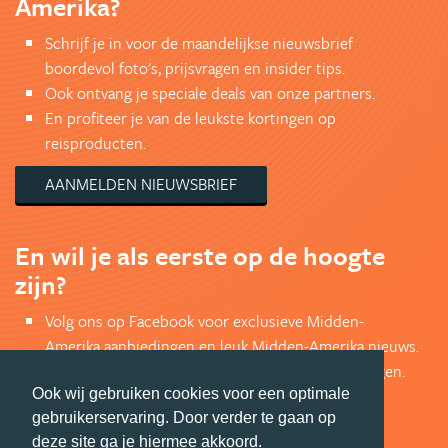
Amerika?
Schrijf je in voor de maandelijkse nieuwsbrief
boordevol foto's, prijsvragen en insider tips.
Ook ontvang je speciale deals van onze partners.
En profiteer je van de leukste kortingen op
reisproducten.
AANMELDEN NIEUWSBRIEF
En wil je als eerste op de hoogte
zijn?
Volg ons op Facebook voor exclusieve Midden-
Amerika aanbiedingen en leuk Midden-Amerika nieuws.
Bekijk de mooiste foto's en doe mee met prijsvragen.
Jouw shot Midden-Amerika inspiratie.
Ook wij gebruiken cookies voor een optimale
gebruikerservaring. Door verder te gaan op
VOLG ONS VIA FACEBOOK
deze site ga je hiermee akkoord.