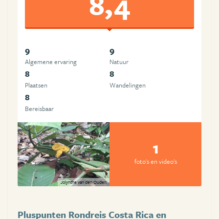
8,4
9
9
Algemene ervaring
Natuur
8
8
Plaatsen
Wandelingen
8
Bereisbaar
1
foto's en video's
Jolynthe van den Ouden
Pluspunten Rondreis Costa Rica en