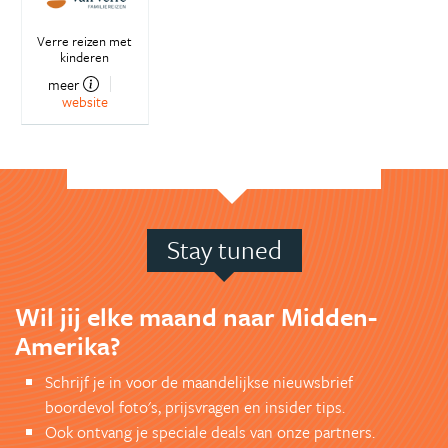
Verre reizen met
kinderen
meer
website
Stay tuned
Wil jij elke maand naar Midden-
Amerika?
Schrijf je in voor de maandelijkse nieuwsbrief
boordevol foto's, prijsvragen en insider tips.
Ook ontvang je speciale deals van onze partners.