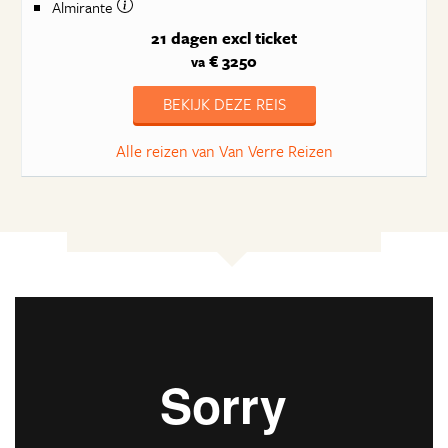
Almirante
21 dagen
excl ticket
€ 3250
va
BEKIJK DEZE REIS
Alle reizen van Van Verre Reizen