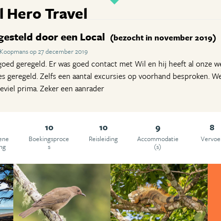
l Hero Travel
gesteld door een Local
(bezocht in november 2019)
a Koopmans op 27 december 2019
goed geregeld. Er was goed contact met Wil en hij heeft al onz
jes geregeld. Zelfs een aantal excursies op voorhand besproken. W
beviel prima. Zeker een aanrader
10
10
9
8
ene
Boekingsproce
Reisleiding
Accommodatie
Vervoe
ing
s
(s)