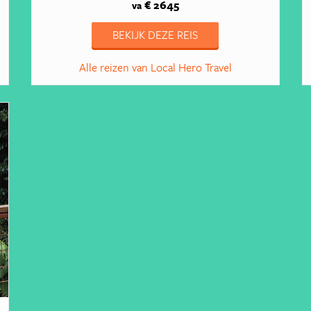
€ 2645
va
BEKIJK DEZE REIS
Alle reizen van Local Hero Travel