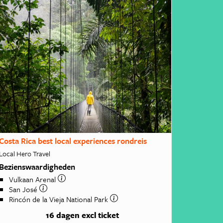
Costa Rica best local experiences rondreis
Local Hero Travel
Bezienswaardigheden
Vulkaan Arenal
San José
Rincón de la Vieja National Park
16 dagen
excl ticket