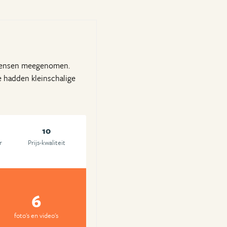
e wensen meegenomen.
e hadden kleinschalige
10
r
Prijs-kwaliteit
6
foto's en video's