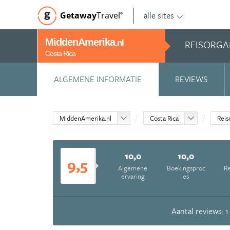
alle sites
Getaway
Travel
©
MiddenAmerika
REISORGA
.nl
Costa Rica
ALGEMENE INFORMATIE
REVIEWS
MiddenAmerika.nl
Costa Rica
Reis
10,0
10,0
9,5
Algemene
Boekingsproc
Re
ervaring
es
Aantal reviews: 1