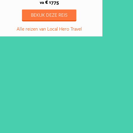
€ 1775
va
BEKIJK DEZE REIS
Alle reizen van Local Hero Travel