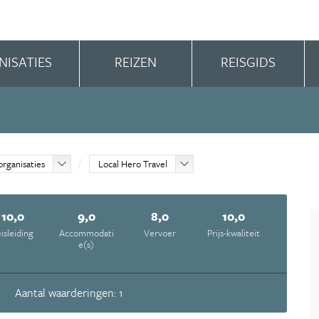
NISATIES
REIZEN
REISGIDS
organisaties
Local Hero Travel
10,0
9,0
8,0
10,0
isleiding
Accommodati
Vervoer
Prijs-kwaliteit
e(s)
Aantal waarderingen: 1