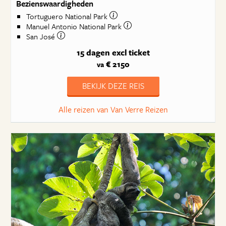
Bezienswaardigheden
Tortuguero National Park
Manuel Antonio National Park
San José
15 dagen
excl ticket
€ 2150
va
BEKIJK DEZE REIS
Alle reizen van Van Verre Reizen