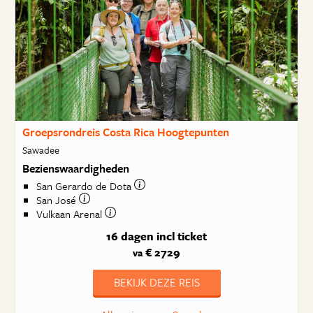
Groepsrondreis Costa Rica Hoogtepunten
Sawadee
Bezienswaardigheden
San Gerardo de Dota
San José
Vulkaan Arenal
16 dagen
incl ticket
€ 2729
va
BEKIJK DEZE REIS