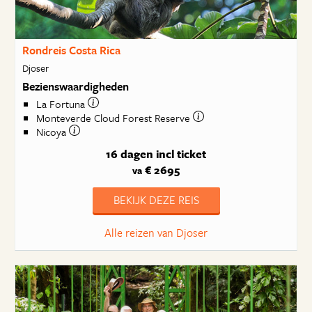
Rondreis Costa Rica
Djoser
Bezienswaardigheden
La Fortuna
Monteverde Cloud Forest Reserve
Nicoya
16 dagen
incl ticket
€ 2695
va
BEKIJK DEZE REIS
Alle reizen van Djoser