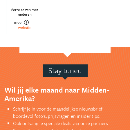
Verre reizen met
kinderen
meer
website
Stay tuned
Wil jij elke maand naar Midden-
Amerika?
Schrijf je in voor de maandelijkse nieuwsbrief
boordevol foto's, prijsvragen en insider tips.
Ook ontvang je speciale deals van onze partners.