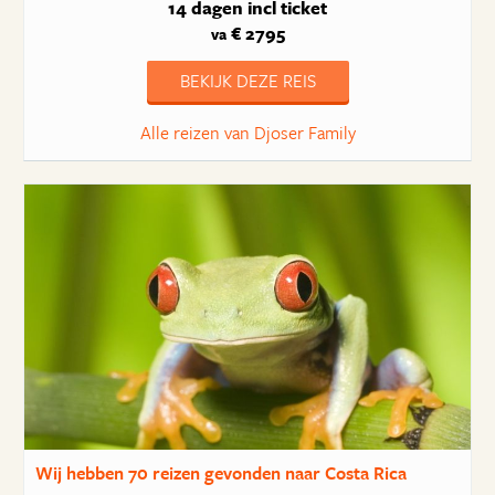
14 dagen
incl ticket
€ 2795
va
BEKIJK DEZE REIS
Alle reizen van Djoser Family
Wij hebben
70 reizen
gevonden naar Costa Rica