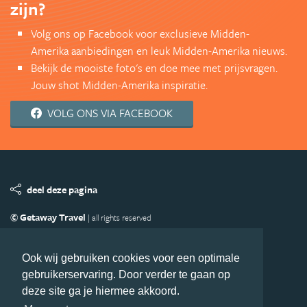
zijn?
Volg ons op Facebook voor exclusieve Midden-
Amerika aanbiedingen en leuk Midden-Amerika nieuws.
Bekijk de mooiste foto's en doe mee met prijsvragen.
Jouw shot Midden-Amerika inspiratie.
VOLG ONS VIA FACEBOOK
deel deze pagina
© Getaway Travel
| all rights reserved
Adverteren
Handige Links
Algemene Voorwaarden
Copyright
Privacy statement
Disclaimer
Cookies
Ook wij gebruiken cookies voor een optimale
gebruikerservaring. Door verder te gaan op
Volg MiddenAmerika.nl
deze site ga je hiermee akkoord.
Nieuwsbrief
Facebook