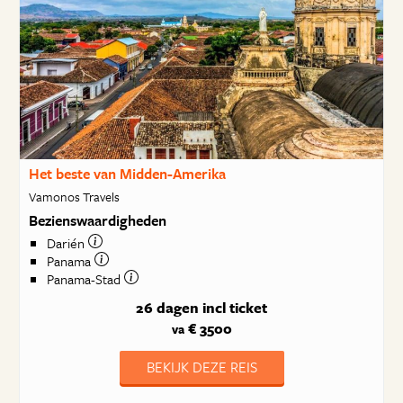
Het beste van Midden-Amerika
Vamonos Travels
Bezienswaardigheden
Darién
Panama
Panama-Stad
26 dagen
incl ticket
€ 3500
va
BEKIJK DEZE REIS