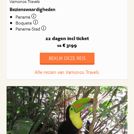
Vamonos Travels
Bezienswaardigheden
Panama
Boquete
Panama-Stad
22 dagen
incl ticket
€ 3199
va
BEKIJK DEZE REIS
Alle reizen van Vamonos Travels