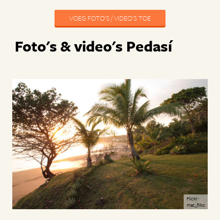
VOEG FOTO'S / VIDEO'S TOE
Foto's & video's Pedasí
Flickr:
mac_filko