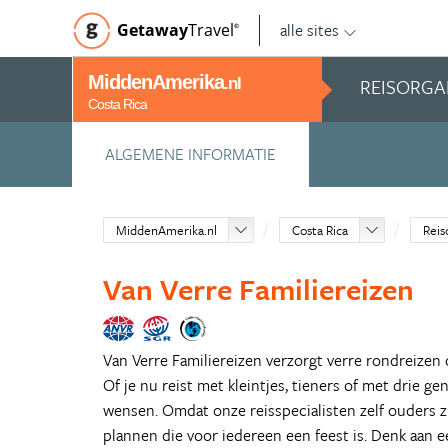
alle sites
Getaway
Travel
©
MiddenAmerika
REISORGA
.nl
Costa Rica
ALGEMENE INFORMATIE
MiddenAmerika.nl
Costa Rica
Reis
Van Verre Familiereizen
Van Verre Familiereizen verzorgt verre rondreizen
Of je nu reist met kleintjes, tieners of met drie gen
wensen. Omdat onze reisspecialisten zelf ouders zi
plannen die voor iedereen een feest is. Denk aan e