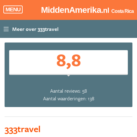
MiddenAmerika
.nl
MENU
Costa Rica
8,8
Aantal reviews: 58
Aantal waarderingen: 138
333travel