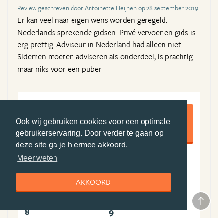
Review geschreven door Antoinette Heijnen op 28 september 2019
Er kan veel naar eigen wens worden geregeld.
Nederlands sprekende gidsen. Privé vervoer en gids is
erg prettig. Adviseur in Nederland had alleen niet
Sidemen moeten adviseren als onderdeel, is prachtig
maar niks voor een puber
8,5
Ook wij gebruiken cookies voor een optimale
gebruikerservaring. Door verder te gaan op
deze site ga je hiermee akkoord.
Meer weten
9
8
Algemene ervaring
Boekingsproces
AKKOORD
9
8
Reisleiding
Accommodatie(s)
8
9