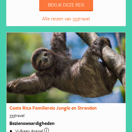
BEKIJK DEZE REIS
Alle reizen van 333travel
Costa Rica Familiereis Jungle en Stranden
333travel
Bezienswaardigheden
Vulkaan Arenal