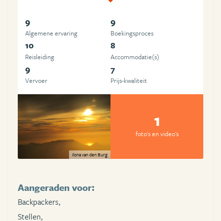
9
9
Algemene ervaring
Boekingsproces
10
8
Reisleiding
Accommodatie(s)
9
7
Vervoer
Prijs-kwaliteit
1
foto's en video's
Ilona van den Burg
Aangeraden voor:
Backpackers,
Stellen,