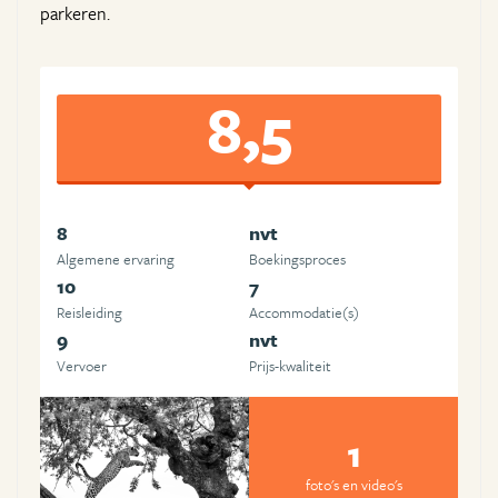
parkeren.
8,5
8
nvt
Algemene ervaring
Boekingsproces
10
7
Reisleiding
Accommodatie(s)
9
nvt
Vervoer
Prijs-kwaliteit
1
foto's en video's