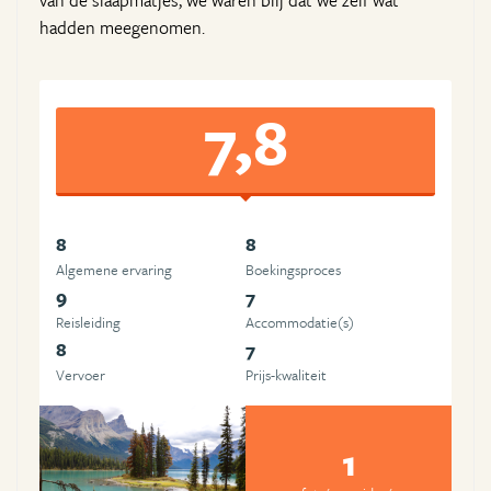
van de slaapmatjes, we waren blij dat we zelf wat
hadden meegenomen.
7,8
8
8
Algemene ervaring
Boekingsproces
9
7
Reisleiding
Accommodatie(s)
8
7
Vervoer
Prijs-kwaliteit
1