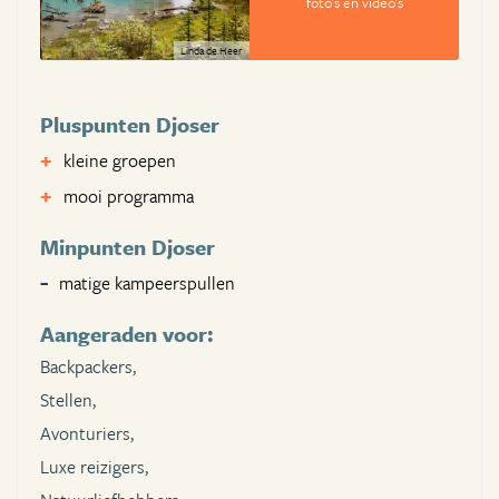
foto's en video's
Linda de Heer
Pluspunten Djoser
kleine groepen
mooi programma
Minpunten Djoser
matige kampeerspullen
Aangeraden voor:
Backpackers,
Stellen,
Avonturiers,
Luxe reizigers,