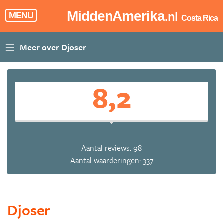
MiddenAmerika
.nl
MENU
Costa Rica
8,2
Aantal reviews: 98
Aantal waarderingen: 337
Djoser