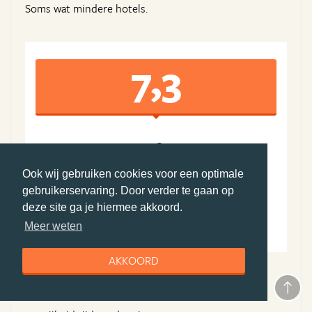
Soms wat mindere hotels.
7,3
7
8
Algemene ervaring
Boekingsproces
Ook wij gebruiken cookies voor een optimale
8
7
gebruikerservaring. Door verder te gaan op
Reisleiding
Accommodatie(s)
deze site ga je hiermee akkoord.
7
7
Meer weten
Vervoer
Prijs-kwaliteit
AKKOORD
Pluspunten Djoser