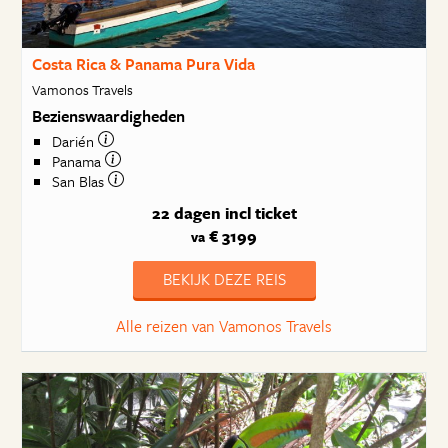
Costa Rica & Panama Pura Vida
Vamonos Travels
Bezienswaardigheden
Darién
Panama
San Blas
22 dagen
incl ticket
€ 3199
va
BEKIJK DEZE REIS
Alle reizen van Vamonos Travels