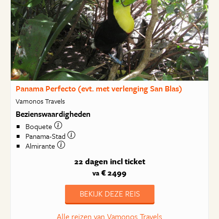
Panama Perfecto (evt. met verlenging San Blas)
Vamonos Travels
Bezienswaardigheden
Boquete
Panama-Stad
Almirante
22 dagen
incl ticket
€ 2499
va
BEKIJK DEZE REIS
Alle reizen van Vamonos Travels