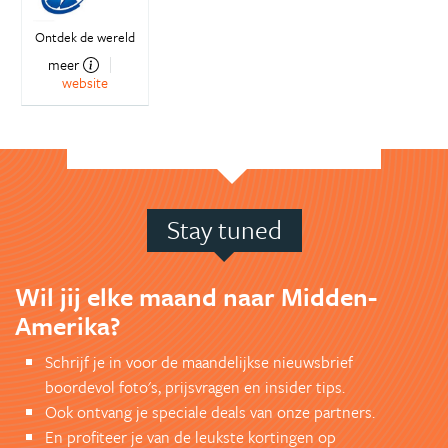
Ontdek de wereld
meer
website
Stay tuned
Wil jij elke maand naar Midden-
Amerika?
Schrijf je in voor de maandelijkse nieuwsbrief
boordevol foto's, prijsvragen en insider tips.
Ook ontvang je speciale deals van onze partners.
En profiteer je van de leukste kortingen op