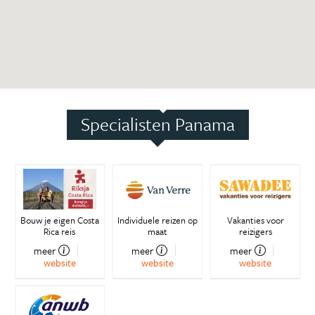
Specialisten Panama
Bouw je eigen Costa
Individuele reizen op
Vakanties voor
Rica reis
maat
reizigers
meer
meer
meer
website
website
website