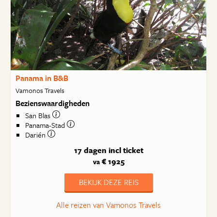
Panama in B&B
Vamonos Travels
Bezienswaardigheden
San Blas
Panama-Stad
Darién
17 dagen
incl ticket
€ 1925
va
BEKIJK DEZE REIS
Alle reizen van Vamonos Travels