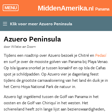
MiddenAmerika
.nl
MENU
Panama
Azuero Peninsula
door Willeke van Doorn
Tijdens een roadtrip over Azuero bezoek je Chitré en
Pedasí
en surf je over de mooiste golven van Panama bij Playa Venao.
Op Isla Iguana snorkel je tussen koraalrif en op Isla de Cañas
spot je schildpadden. Op Azuero vier je dagenlang feest
tijdens de grootste carnavalsviering van het land én duik je in
het Cerro Hoya National Park de natuur in.
Azuero ligt ingeklemd tussen de Golf van Panama in het
oosten en de Golf van Chiriquí in het westen. Het
schiereiland heeft zo'n lange lijst aan bezienswaardigheden,