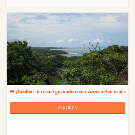
Wij hebben
10 reizen
gevonden naar Azuero Peninsula
BEKIJKEN