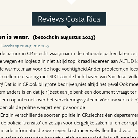
Reviews Costa Rica
en is waar.
(bezocht in augustus 2023)
l Jacobs op 20 augustus 2023
de natuur in CR is echt waar,maar in de nationale parken laten ze je
de wegen en logies zijn niet altijd top.Ik raad iedereen aan ALTIJD 
de warmte,maar voor de hoge vochtigheid.Ander probleem,en lees
excellente ervaring met SIXT aan de luchthaven van San Jose. Volle
! Dat is in CR,ook bij grote bedrijven,niet altijd het geval.Ook m
m anders is en dat je 1)best aan je bank een document vraagt ter b
eer u op internet over het verzekeringssysteem vóór uw vertrek. 2
oen als de politie weigert een pv voor de
.Er zijn verschillende soorten politie in CR,slechts één departement
de policia 'transito' en ze zijn voor dergelijke zaken lui en corru
inside informatie die we kregen kost meer welwillendheid voor i