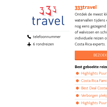
333travel
Ontdek de meest kle
watervallen tijdens
nog eens gezegend m
of walvissen en sch
telefoonnummer
individuele reizen
Costa Rica experts.
6 rondreizen
BEZOEK
Best geboekte reiz
Highlights Puur
Costa Rica Fami
Best Deal Cost
Verborgen plekj
Highlights Puu