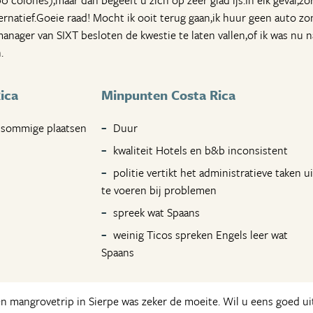
 colones),maar dan begeeft u zich op zeer glad ijs.In elk geval,zo
ernatief.Goeie raad! Mocht ik ooit terug gaan,ik huur geen auto z
anager van SIXT besloten de kwestie te laten vallen,of ik was nu n
.
ica
Minpunten Costa Rica
 sommige plaatsen
Duur
kwaliteit Hotels en b&b inconsistent
politie vertikt het administratieve taken ui
te voeren bij problemen
spreek wat Spaans
weinig Ticos spreken Engels leer wat
Spaans
n mangrovetrip in Sierpe was zeker de moeite. Wil u eens goed ui