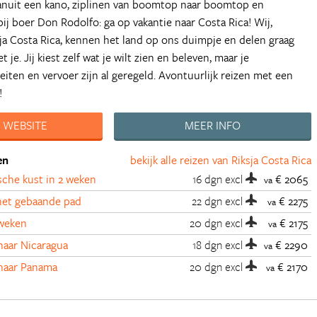
anuit een kano, ziplinen van boomtop naar boomtop en
ij boer Don Rodolfo: ga op vakantie naar Costa Rica! Wij,
sja Costa Rica, kennen het land op ons duimpje en delen graag
 je. Jij kiest zelf wat je wilt zien en beleven, maar je
teiten en vervoer zijn al geregeld. Avontuurlijk reizen met een
!
 WEBSITE
MEER INFO
en
bekijk alle reizen van Riksja Costa Rica
sche kust in 2 weken
16 dgn
excl
€ 2065
va
 het gebaande pad
22 dgn
excl
€ 2275
va
 weken
20 dgn
excl
€ 2175
va
naar Nicaragua
18 dgn
excl
€ 2290
va
 naar Panama
20 dgn
excl
€ 2170
va