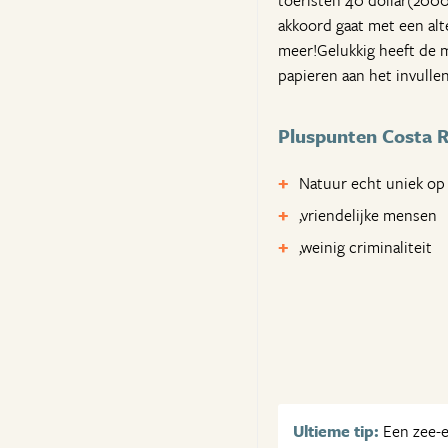
toeristen 40 dollar(20000
akkoord gaat met een alt
meer!Gelukkig heeft de m
papieren aan het invullen
Pluspunten Costa R
Natuur echt uniek op
,vriendelijke mensen
,weinig criminaliteit
Ultieme tip:
Een zee-e