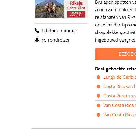
Brulapen spotten v
ananassen plukken b
reisfanaten van Rik
onze insider-tips met
telefoonnummer
slaapplekken, activi
ingebouwd vangnet
10 rondreizen
BEZOEK
Best geboekte reiz
Langs de Caribi
Costa Rica van
Costa Rica in 3
Van Costa Rica 
Van Costa Rica