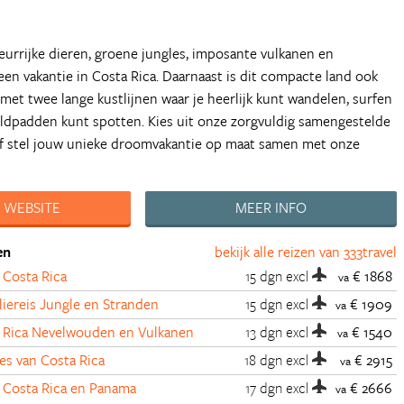
urrijke dieren, groene jungles, imposante vulkanen en
 een vakantie in Costa Rica. Daarnaast is dit compacte land ook
et twee lange kustlijnen waar je heerlijk kunt wandelen, surfen
ildpadden kunt spotten. Kies uit onze zorgvuldig samengestelde
 of stel jouw unieke droomvakantie op maat samen met onze
 WEBSITE
MEER INFO
en
bekijk alle reizen van 333travel
 Costa Rica
15 dgn
excl
€ 1868
va
liereis Jungle en Stranden
15 dgn
excl
€ 1909
va
a Rica Nevelwouden en Vulkanen
13 dgn
excl
€ 1540
va
es van Costa Rica
18 dgn
excl
€ 2915
va
r Costa Rica en Panama
17 dgn
excl
€ 2666
va