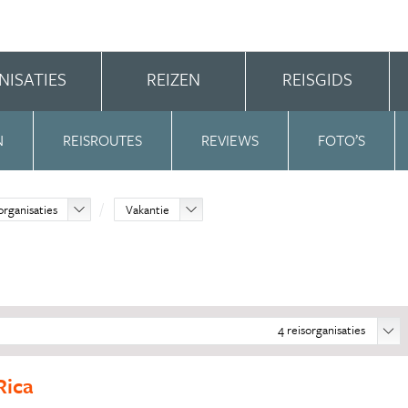
NISATIES
REIZEN
REISGIDS
N
REISROUTES
REVIEWS
FOTO’S
organisaties
Vakantie
4
reisorganisaties
Rica