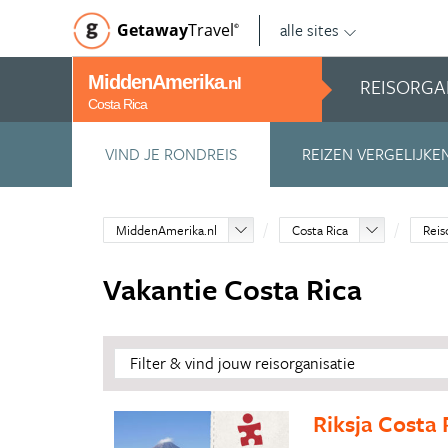
alle sites
Getaway
Travel
©
MiddenAmerika
REISORGA
.nl
Costa Rica
VIND JE RONDREIS
REIZEN VERGELIJKE
MiddenAmerika.nl
Costa Rica
Reis
Vakantie Costa Rica
Filter & vind jouw reisorganisatie
Riksja Costa 