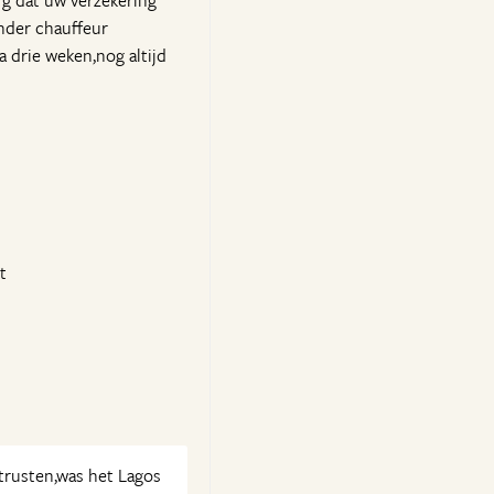
rg dat uw verzekering
onder chauffeur
a drie weken,nog altijd
t
trusten,was het Lagos