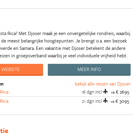
sta Rica? Met Djoser maak je een onvergetelijke rondreis, waarbij
 de meest belangrijke hoogtepunten. Je brengt o.a. een bezoek
everde en Samara. Een vakantie met Djoser betekent de andere
eizen in groepsverband waarbij je veel individuele vrijheid hebt.
 WEBSITE
MEER INFO
en
bekijk alle reizen van Djoser
Rica
16 dgn
incl
€ 2695
va
Rica
21 dgn
incl
€ 3095
va
tie