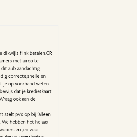
 dikwijls flink betalen.CR
kamers met airco te
 dit aub aandachtig
dig correcte,snelle en
oet je op voorhand weten
ewijs dat je kredietkaart
)Vraag ook aan de
 stelt pv's op bij 'alleen
pt. We hebben het helaas
nwoners 20 ,en voor