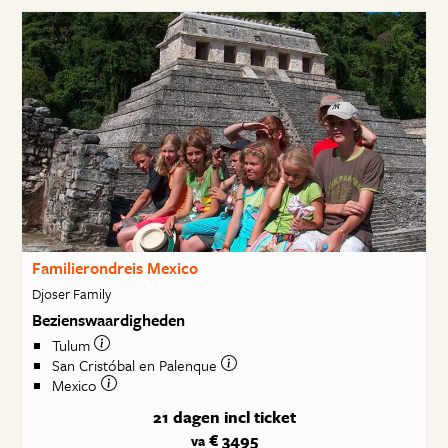
Familierondreis Mexico
Djoser Family
Bezienswaardigheden
Tulum
San Cristóbal en Palenque
Mexico
21 dagen
incl ticket
€ 3495
va