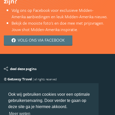
zijn?
Volg ons op Facebook voor exclusieve Midden-
Amerika aanbiedingen en leuk Midden-Amerika nieuws.
Bekijk de mooiste foto's en doe mee met prijsvragen.
Jouw shot Midden-Amerika inspiratie.
VOLG ONS VIA FACEBOOK
deel deze pagina
© Getaway Travel
| all rights reserved
Adverteren
Handige Links
Algemene Voorwaarden
Copyright
Privacy statement
Disclaimer
Cookies
Ook wij gebruiken cookies voor een optimale
gebruikerservaring. Door verder te gaan op
Volg MiddenAmerika.nl
deze site ga je hiermee akkoord.
Nieuwsbrief
Facebook
Meer weten