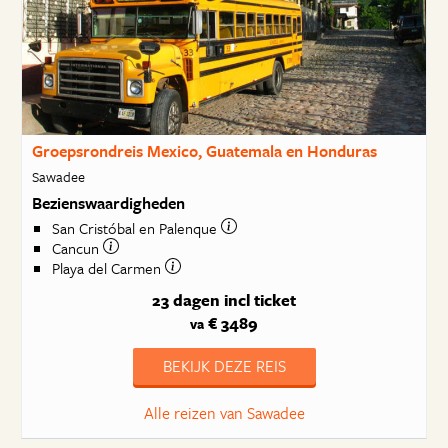
Groepsrondreis Mexico, Guatemala en Honduras
Sawadee
Bezienswaardigheden
San Cristóbal en Palenque
Cancun
Playa del Carmen
23 dagen
incl ticket
€ 3489
va
BEKIJK DEZE REIS
Alle reizen van Sawadee