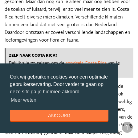
gekomen. Maar dan nog kun je alleen maar oog hebben voor
de toekan of luiaard, terwijl er zo veel meer te zien is. Costa
Rica heeft diverse microklimaten. Verschillende klimaten
binnen een land dat niet veel groter is dan Nederland.
Daardoor ontstaan er zoveel verschillende landschappen en
leefomgevingen voor flora en fauna.
ZELF NAAR COSTA RICA?
Bekijk alle 70 reizen om de
rondreis Costa Rica
van je
dromen te vinden
Ook wij gebruiken cookies voor een optimale
gebruikerservaring. Door verder te gaan op
Een van de bijzondere dingen van onze omgeving zijn de
deze site ga je hiermee akkoord.
bladsnijmieren. Hoewel ik ze soms verguis, omdat ze ook
Meer weten
voor mijn planten gaan, hebben bladsnijmieren een geweldig
ingenieus systeem. Net zoals bijen hebben ze verkenners,
AKKOORD
werkers, een koningin enzovoort. Stukjes blad worden van de
bomen en planten afgesneden en over grote afstanden terug
naar hun ‘kwekerij’ gebracht waar de blaadjes zorgvuldig