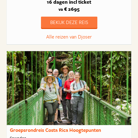
16 dagen
incl ticket
€ 2695
va
BEKIJK DEZE REIS
Alle reizen van Djoser
Groepsrondreis Costa Rica Hoogtepunten
Sawadee