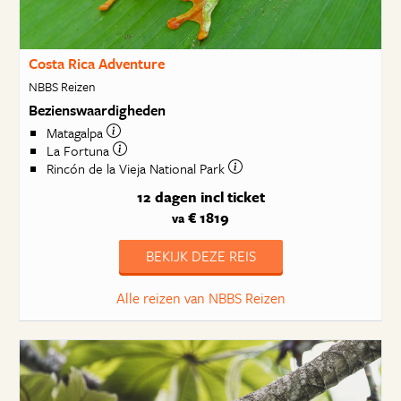
Costa Rica Adventure
NBBS Reizen
Bezienswaardigheden
Matagalpa
La Fortuna
Rincón de la Vieja National Park
12 dagen
incl ticket
€ 1819
va
BEKIJK DEZE REIS
Alle reizen van NBBS Reizen