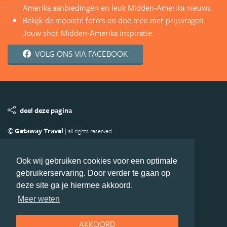
Amerika aanbiedingen en leuk Midden-Amerika nieuws.
Bekijk de mooiste foto's en doe mee met prijsvragen.
Jouw shot Midden-Amerika inspiratie.
VOLG ONS VIA FACEBOOK
deel deze pagina
© Getaway Travel
| all rights reserved
Adverteren
Handige Links
Algemene Voorwaarden
Copyright
Privacy statement
Disclaimer
Cookies
Ook wij gebruiken cookies voor een optimale
gebruikerservaring. Door verder te gaan op
Volg MiddenAmerika.nl
deze site ga je hiermee akkoord.
Nieuwsbrief
Facebook
Meer weten
AKKOORD