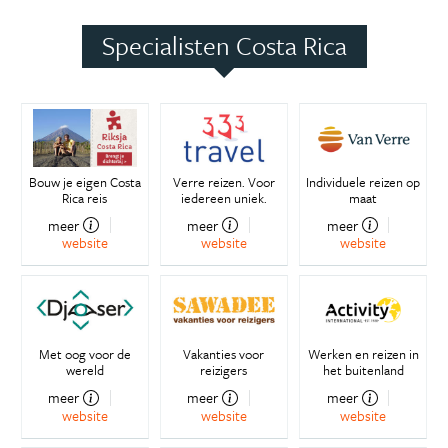
Specialisten Costa Rica
Bouw je eigen Costa
Verre reizen. Voor
Individuele reizen op
Rica reis
iedereen uniek.
maat
meer
meer
meer
website
website
website
Met oog voor de
Vakanties voor
Werken en reizen in
wereld
reizigers
het buitenland
meer
meer
meer
website
website
website