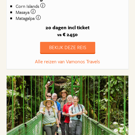
Corn Islands
Masaya
Matagalpa
20 dagen
incl ticket
€ 2450
va
BEKIJK DEZE REIS
Alle reizen van Vamonos Travels