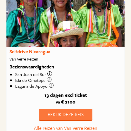
Selfdrive Nicaragua
Van Verre Reizen
Bezienswaardigheden
San Juan del Sur
Isla de Ometepe
Laguna de Apoyo
13 dagen
excl ticket
€ 2100
va
BEKIJK DEZE REIS
Alle reizen van Van Verre Reizen