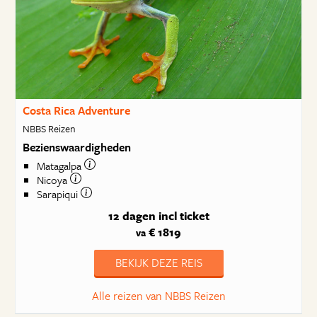
Costa Rica Adventure
NBBS Reizen
Bezienswaardigheden
Matagalpa
Nicoya
Sarapiqui
12 dagen
incl ticket
€ 1819
va
BEKIJK DEZE REIS
Alle reizen van NBBS Reizen