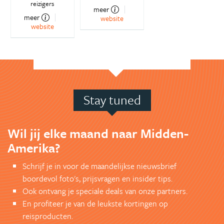
reizigers
meer
meer
website
website
Stay tuned
Wil jij elke maand naar Midden-
Amerika?
Schrijf je in voor de maandelijkse nieuwsbrief
boordevol foto's, prijsvragen en insider tips.
Ook ontvang je speciale deals van onze partners.
En profiteer je van de leukste kortingen op
reisproducten.