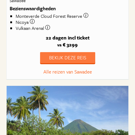
Sawadee
Bezienswaardigheden
Monteverde Cloud Forest Reserve
Nicoya
Vulkaan Arenal
22 dagen
incl ticket
€ 3299
va
BEKIJK DEZE REIS
Alle reizen van Sawadee