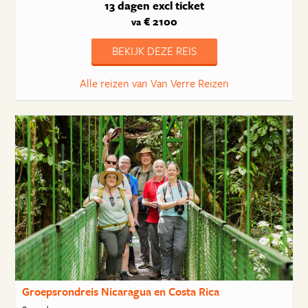
13 dagen
excl ticket
€ 2100
va
BEKIJK DEZE REIS
Alle reizen van Van Verre Reizen
Groepsrondreis Nicaragua en Costa Rica