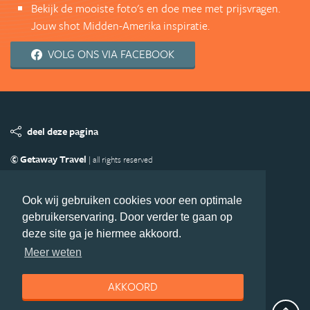
Bekijk de mooiste foto's en doe mee met prijsvragen.
Jouw shot Midden-Amerika inspiratie.
VOLG ONS VIA FACEBOOK
deel deze pagina
© Getaway Travel
| all rights reserved
Adverteren
Handige Links
Algemene Voorwaarden
Copyright
Privacy statement
Disclaimer
Cookies
Ook wij gebruiken cookies voor een optimale
gebruikerservaring. Door verder te gaan op
Volg MiddenAmerika.nl
deze site ga je hiermee akkoord.
Nieuwsbrief
Facebook
Meer weten
AKKOORD