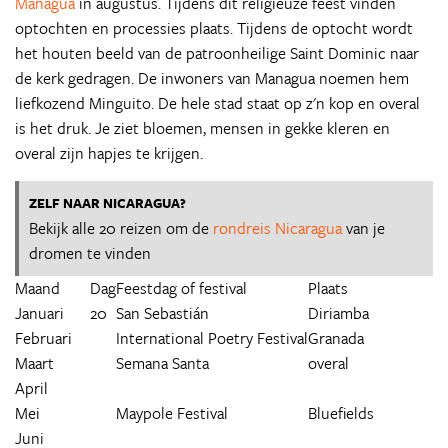
Managua
in augustus. Tijdens dit religieuze feest vinden
optochten en processies plaats. Tijdens de optocht wordt
het houten beeld van de patroonheilige Saint Dominic naar
de kerk gedragen. De inwoners van Managua noemen hem
liefkozend Minguito. De hele stad staat op z'n kop en overal
is het druk. Je ziet bloemen, mensen in gekke kleren en
overal zijn hapjes te krijgen.
ZELF NAAR NICARAGUA?
Bekijk alle 20 reizen om de
rondreis Nicaragua
van je
dromen te vinden
Maand
Dag
Feestdag of festival
Plaats
Januari
20
San Sebastián
Diriamba
Februari
International Poetry Festival
Granada
Maart
Semana Santa
overal
April
Mei
Maypole Festival
Bluefields
Juni