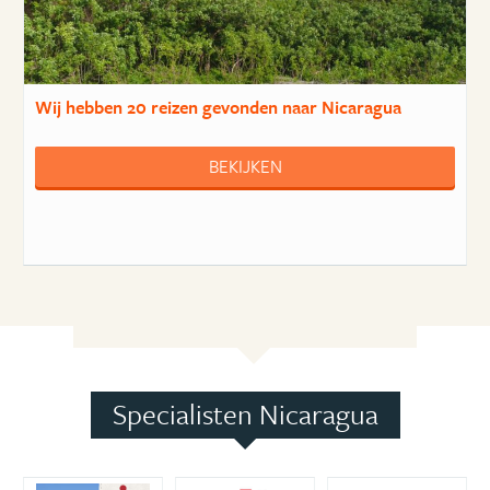
Wij hebben
20 reizen
gevonden naar Nicaragua
BEKIJKEN
Specialisten Nicaragua