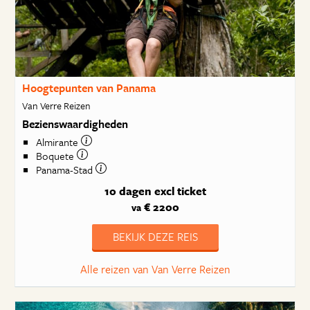
Hoogtepunten van Panama
Van Verre Reizen
Bezienswaardigheden
Almirante
Boquete
Panama-Stad
10 dagen
excl ticket
€ 2200
va
BEKIJK DEZE REIS
Alle reizen van Van Verre Reizen