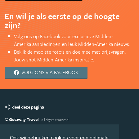
En wil je als eerste op de hoogte
zijn?
Volg ons op Facebook voor exclusieve Midden-
Amerika aanbiedingen en leuk Midden-Amerika nieuws.
Bekijk de mooiste foto's en doe mee met prijsvragen.
Jouw shot Midden-Amerika inspiratie.
VOLG ONS VIA FACEBOOK
deel deze pagina
© Getaway Travel
| all rights reserved
Adverteren
Handige Links
Algemene Voorwaarden
Copyright
Privacy statement
Disclaimer
Cookies
Ook wij gebruiken cookies voor een optimale