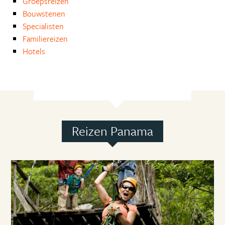
Groepsreizen
Bouwstenen
Specialisten
Familiereizen
Hotels
Reizen Panama