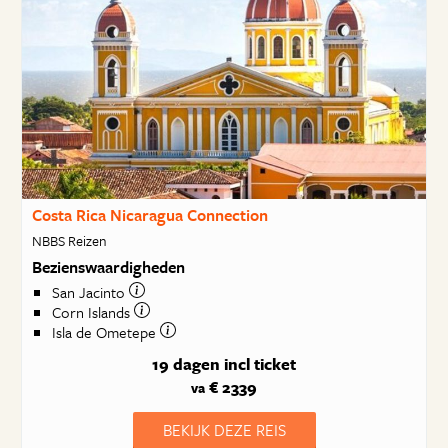
Costa Rica Nicaragua Connection
NBBS Reizen
Bezienswaardigheden
San Jacinto
Corn Islands
Isla de Ometepe
19 dagen
incl ticket
€ 2339
va
BEKIJK DEZE REIS