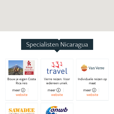
Specialisten Nicaragua
Bouw je eigen Costa
Verre reizen. Voor
Individuele reizen op
Rica reis
iedereen uniek.
maat
meer
meer
meer
website
website
website