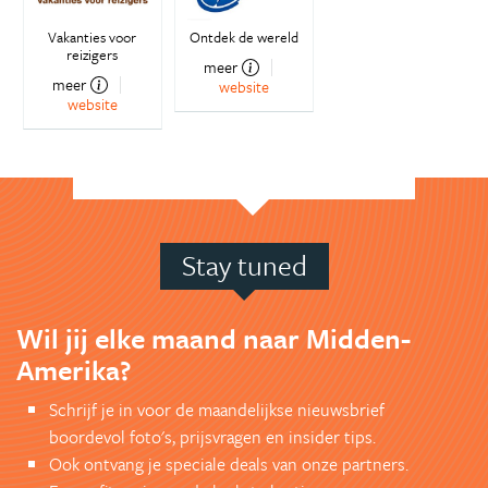
Vakanties voor
Ontdek de wereld
reizigers
meer
meer
website
website
Stay tuned
Wil jij elke maand naar Midden-
Amerika?
Schrijf je in voor de maandelijkse nieuwsbrief
boordevol foto's, prijsvragen en insider tips.
Ook ontvang je speciale deals van onze partners.