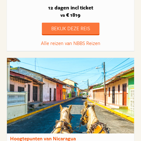
12 dagen
incl ticket
€ 1819
va
BEKIJK DEZE REIS
Alle reizen van NBBS Reizen
Hoogtepunten van Nicaragua