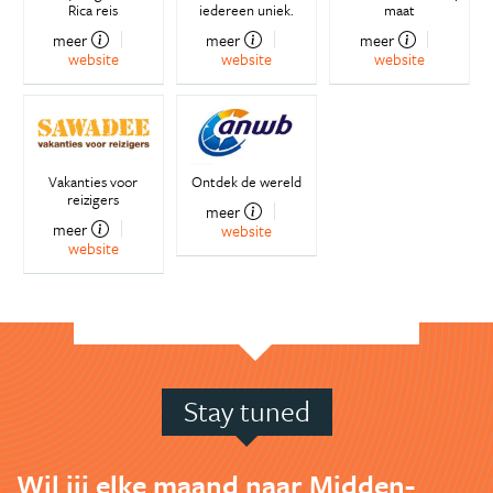
Rica reis
iedereen uniek.
maat
meer
meer
meer
website
website
website
Vakanties voor
Ontdek de wereld
reizigers
meer
meer
website
website
Stay tuned
Wil jij elke maand naar Midden-