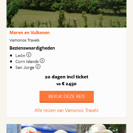
Meren en Vulkanen
Vamonos Travels
Bezienswaardigheden
León
Corn Islands
San Jorge
20 dagen
incl ticket
€ 2450
va
BEKIJK DEZE REIS
Alle reizen van Vamonos Travels