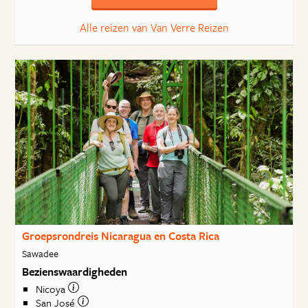
Alle reizen van Van Verre Reizen
Groepsrondreis Nicaragua en Costa Rica
Sawadee
Bezienswaardigheden
Nicoya
San José