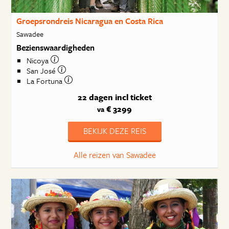
Groepsrondreis Nicaragua en Costa Rica
Sawadee
Bezienswaardigheden
Nicoya
San José
La Fortuna
22 dagen
incl ticket
€ 3299
va
BEKIJK DEZE REIS
Alle reizen van Sawadee