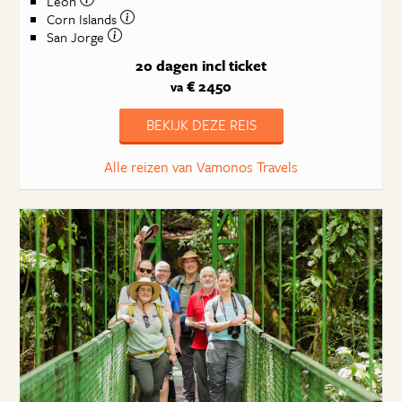
León
Corn Islands
San Jorge
20 dagen
incl ticket
€ 2450
va
BEKIJK DEZE REIS
Alle reizen van Vamonos Travels