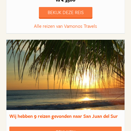
va
BEKIJK DEZE REIS
Alle reizen van Vamonos Travels
Wij hebben
9 reizen
gevonden naar San Juan del Sur