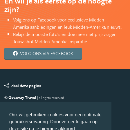
En wil je als eerste op de hoogte
zijn?
Volg ons op Facebook voor exclusieve Midden-
Amerika aanbiedingen en leuk Midden-Amerika nieuws.
Bekijk de mooiste foto's en doe mee met prijsvragen.
Jouw shot Midden-Amerika inspiratie.
VOLG ONS VIA FACEBOOK
deel deze pagina
© Getaway Travel
| all rights reserved
Adverteren
Handige Links
Algemene Voorwaarden
Copyright
Privacy statement
Disclaimer
Cookies
Ook wij gebruiken cookies voor een optimale
gebruikerservaring. Door verder te gaan op
Volg MiddenAmerika.nl
deze site ga je hiermee akkoord.