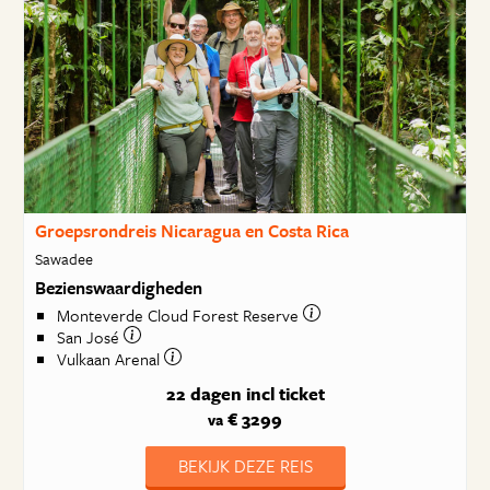
Groepsrondreis Nicaragua en Costa Rica
Sawadee
Bezienswaardigheden
Monteverde Cloud Forest Reserve
San José
Vulkaan Arenal
22 dagen
incl ticket
€ 3299
va
BEKIJK DEZE REIS