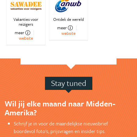
Vakanties voor
Ontdek de wereld
reizigers
meer
meer
website
website
Stay tuned
Wil jij elke maand naar Midden-
Amerika?
Schrijf je in voor de maandelijkse nieuwsbrief
boordevol foto's, prijsvragen en insider tips.