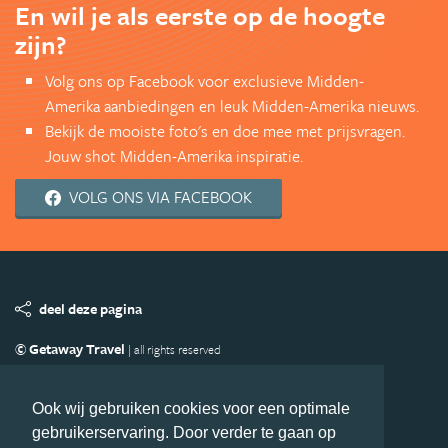
En wil je als eerste op de hoogte
zijn?
Volg ons op Facebook voor exclusieve Midden-
Amerika aanbiedingen en leuk Midden-Amerika nieuws.
Bekijk de mooiste foto's en doe mee met prijsvragen.
Jouw shot Midden-Amerika inspiratie.
VOLG ONS VIA FACEBOOK
deel deze pagina
© Getaway Travel
| all rights reserved
Adverteren
Handige Links
Algemene Voorwaarden
Copyright
Privacy statement
Disclaimer
Cookies
Ook wij gebruiken cookies voor een optimale
gebruikerservaring. Door verder te gaan op
Volg MiddenAmerika.nl