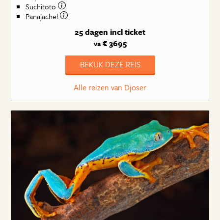
Suchitoto
Panajachel
25 dagen
incl ticket
€ 3695
va
BEKIJK DEZE REIS
Alle reizen van Djoser