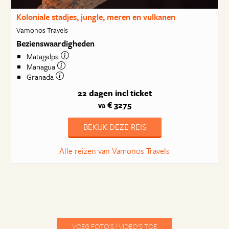
Koloniale stadjes, jungle, meren en vulkanen
Vamonos Travels
Bezienswaardigheden
Matagalpa
Managua
Granada
22 dagen
incl ticket
€ 3275
va
BEKIJK DEZE REIS
Alle reizen van Vamonos Travels
VOEG FOTO'S / VIDEO'S TOE