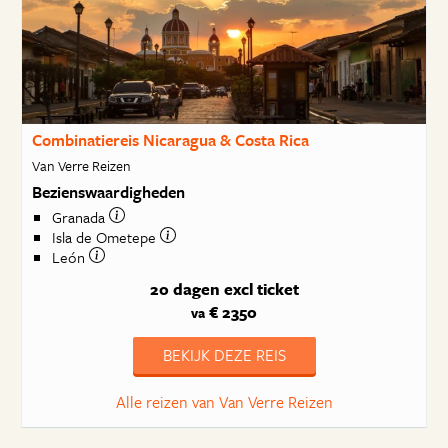
Combinatiereis Nicaragua & Costa Rica
Van Verre Reizen
Bezienswaardigheden
Granada
Isla de Ometepe
León
20 dagen
excl ticket
€ 2350
va
BEKIJK DEZE REIS
Alle reizen van Van Verre Reizen