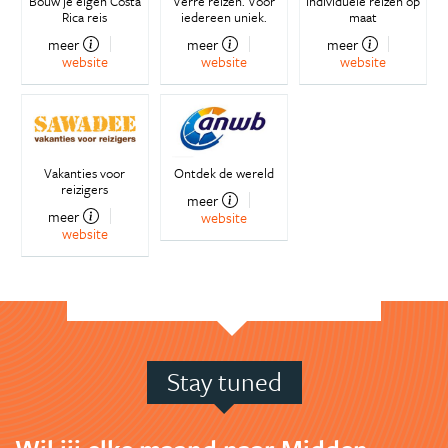
Bouw je eigen Costa
Verre reizen. Voor
Individuele reizen op
Rica reis
iedereen uniek.
maat
meer
meer
meer
website
website
website
Vakanties voor
Ontdek de wereld
reizigers
meer
meer
website
website
Stay tuned