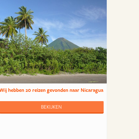
Wij hebben
20 reizen
gevonden naar Nicaragua
BEKIJKEN