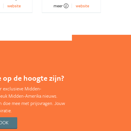
website
meer
website
te op de hoogte zijn?
r exclusieve Midden-
leuk Midden-Amerika nieuws.
en doe mee met prijsvragen. Jouw
ratie.
BOOK