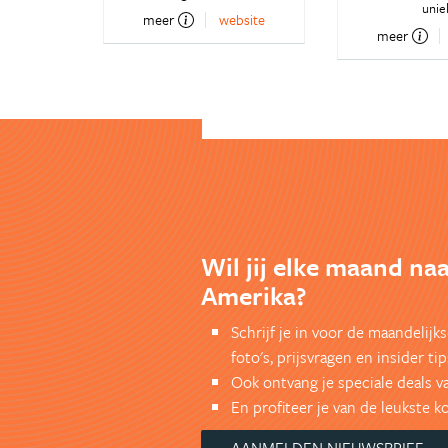
unie
meer
website
meer
Wil jij elke maand na
Amerika?
Schrijf je in voor de maandelij
foto's, prijsvragen en insider tip
Ook ontvang je speciale deals v
En profiteer je van de leukste 