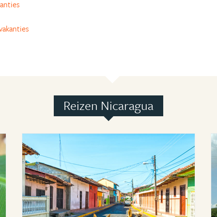
anties
akanties
Reizen Nicaragua