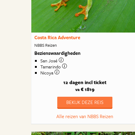
Costa Rica Adventure
NBBS Reizen
Bezienswaardigheden
San José
Tamarindo
Nicoya
12 dagen
incl ticket
€ 1819
va
BEKIJK DEZE REIS
Alle reizen van NBBS Reizen