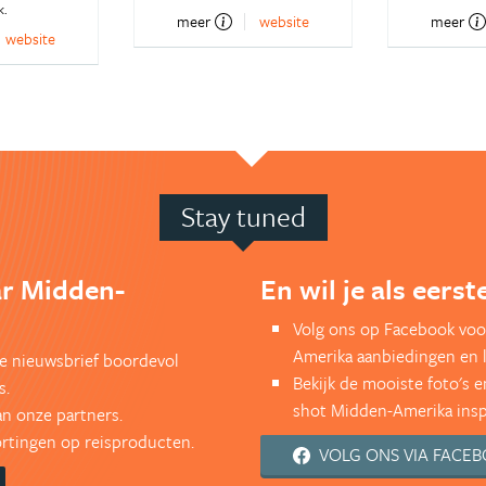
k.
meer
website
meer
website
Stay tuned
ar Midden-
En wil je als eers
Volg ons op Facebook voo
Amerika aanbiedingen en 
kse nieuwsbrief boordevol
Bekijk de mooiste foto's 
s.
shot Midden-Amerika inspi
an onze partners.
kortingen op reisproducten.
VOLG ONS VIA FACE