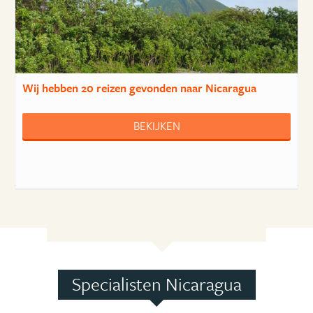
Wij hebben
20 reizen
gevonden naar Nicaragua
BEKIJKEN
Specialisten Nicaragua