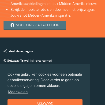
Amerika aanbiedingen en leuk Midden-Amerika nieuws.
Bekijk de mooiste foto's en doe mee met prijsvragen.
Jouw shot Midden-Amerika inspiratie.
VOLG ONS VIA FACEBOOK
deel deze pagina
© Getaway Travel
| all rights reserved
Adverteren
Handige Links
Algemene Voorwaarden
Copyright
Privacy statement
Disclaimer
Cookies
Ook wij gebruiken cookies voor een optimale
gebruikerservaring. Door verder te gaan op
Volg MiddenAmerika.nl
deze site ga je hiermee akkoord.
Nieuwsbrief
Facebook
Meer weten
AKKOORD