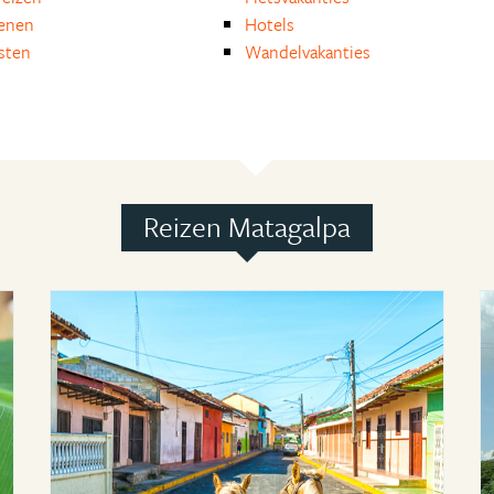
enen
Hotels
isten
Wandelvakanties
Reizen Matagalpa