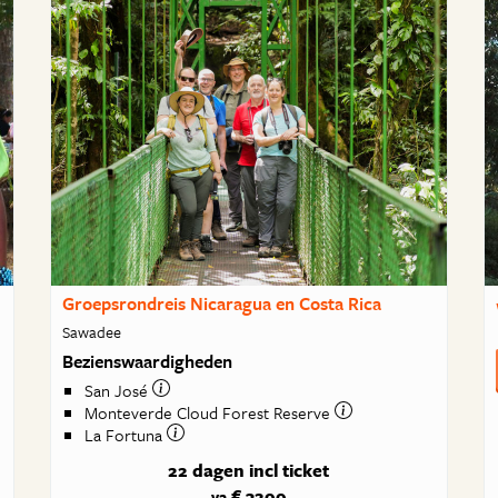
Groepsrondreis Nicaragua en Costa Rica
Sawadee
Bezienswaardigheden
San José
Monteverde Cloud Forest Reserve
La Fortuna
22 dagen
incl ticket
€ 3299
va