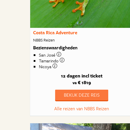
Costa Rica Adventure
NBBS Reizen
Bezienswaardigheden
San José
Tamarindo
Nicoya
12 dagen
incl ticket
€ 1819
va
BEKIJK DEZE REIS
Alle reizen van NBBS Reizen