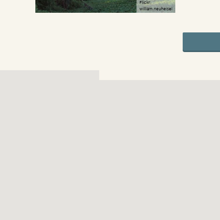
Flickr:
william.neuheisel