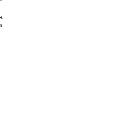
 de
an