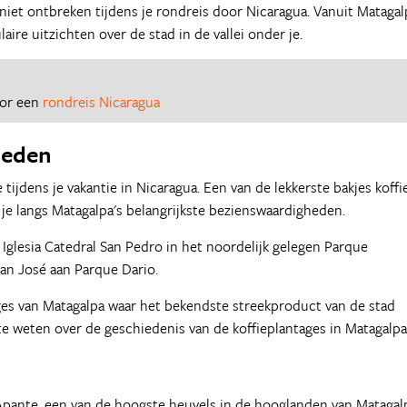
niet ontbreken tijdens je rondreis door Nicaragua. Vanuit Matagal
ire uitzichten over de stad in de vallei onder je.
oor een
rondreis Nicaragua
heden
 tijdens je vakantie in Nicaragua. Een van de lekkerste bakjes koffi
n je langs Matagalpa's belangrijkste bezienswaardigheden.
 Iglesia Catedral San Pedro in het noordelijk gelegen Parque
San José aan Parque Dario.
ages van Matagalpa waar het bekendste streekproduct van de stad
 weten over de geschiedenis van de koffieplantages in Matagalpa
 Apante, een van de hoogste heuvels in de hooglanden van Matagal