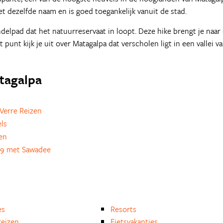
 dezelfde naam en is goed toegankelijk vanuit de stad.
delpad dat het natuurreservaat in loopt. Deze hike brengt je naar
 punt kijk je uit over Matagalpa dat verscholen ligt in een vallei v
atagalpa
Verre Reizen
ls
en
9 met Sawadee
es
Resorts
eizen
Fietsvakanties