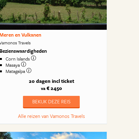
Meren en Vulkanen
Vamonos Travels
Bezienswaardigheden
Corn Islands
Masaya
Matagalpa
20 dagen
incl ticket
€ 2450
va
BEKIJK DEZE REIS
Alle reizen van Vamonos Travels