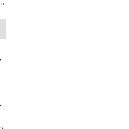
pa
e
.
pa.