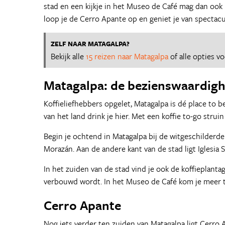
stad en een kijkje in het Museo de Café mag dan ook 
loop je de Cerro Apante op en geniet je van spectacula
ZELF NAAR MATAGALPA?
Bekijk alle
15 reizen naar Matagalpa
of alle opties v
Matagalpa: de bezienswaardig
Koffieliefhebbers opgelet, Matagalpa is dé place to be
van het land drink je hier. Met een koffie to-go strui
Begin je ochtend in Matagalpa bij de witgeschilderde
Morazán. Aan de andere kant van de stad ligt Iglesia 
In het zuiden van de stad vind je ook de koffieplant
verbouwd wordt. In het Museo de Café kom je meer te
Cerro Apante
Nog iets verder ten zuiden van Matagalpa ligt Cerro