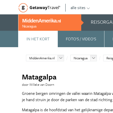
alle sites
Getaway
Travel
©
MiddenAmerika
REISORGA
.nl
Nicaragua
IN HET KORT
FOTO'S / VIDEO'S
MiddenAmerika.nl
Nicaragua
Reis
Matagalpa
door Willeke van Doorn
Groene bergen omringen de vallei waarin Matagalpa ve
je hand struin je door de parken van de stad richtin
Matagalpa is de hoofdstad van het gelijknamige dep