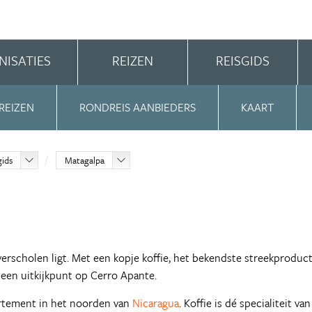
NISATIES
REIZEN
REISGIDS
REIZEN
RONDREIS AANBIEDERS
KAART
gids
Matagalpa
rscholen ligt. Met een kopje koffie, het bekendste streekproduct
g een uitkijkpunt op Cerro Apante.
artement in het noorden van
Nicaragua
. Koffie is dé specialiteit va