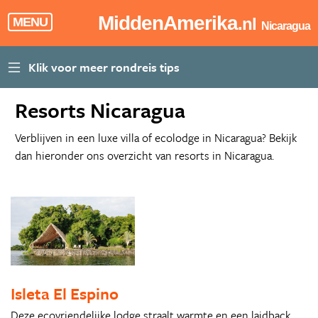
MiddenAmerika
.nl
MENU
Nicaragua
Resorts Nicaragua
Verblijven in een luxe villa of ecolodge in Nicaragua? Bekijk
dan hieronder ons overzicht van resorts in Nicaragua.
Isleta El Espino
Deze ecovriendelijke lodge straalt warmte en een laidback