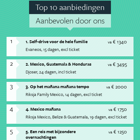
Top 10 aanbiedingen
Aanbevolen door ons
1
€ 1340
1. Self-drive voor de hele familie
va
Evaneos
15 dagen
excl ticket
2
€ 3495
2. Mexico, Guatemala & Honduras
va
Djoser
24 dagen
incl ticket
3
€ 2000
3. Op het mañana mañana tempo
va
Riksja Family Mexico
14 dagen
excl ticket
4
€ 1750
4. Mexico mañana
va
Riksja Mexico, Belize & Guatemala
19 dagen
excl ticket
5
€ 1250
5. Een reis met bijzondere
va
overnachtingen