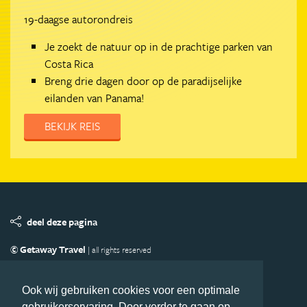
19-daagse autorondreis
Je zoekt de natuur op in de prachtige parken van
Costa Rica
Breng drie dagen door op de paradijselijke
eilanden van Panama!
BEKIJK REIS
deel deze pagina
© Getaway Travel
| all rights reserved
Adverteren
Handige Links
Algemene Voorwaarden
Copyright
Privacy statement
Disclaimer
Cookies
Ook wij gebruiken cookies voor een optimale
gebruikerservaring. Door verder te gaan op