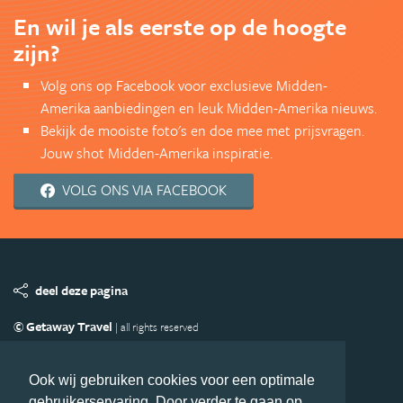
En wil je als eerste op de hoogte
zijn?
Volg ons op Facebook voor exclusieve Midden-
Amerika aanbiedingen en leuk Midden-Amerika nieuws.
Bekijk de mooiste foto's en doe mee met prijsvragen.
Jouw shot Midden-Amerika inspiratie.
VOLG ONS VIA FACEBOOK
deel deze pagina
© Getaway Travel
| all rights reserved
Adverteren
Handige Links
Algemene Voorwaarden
Copyright
Privacy statement
Disclaimer
Cookies
Ook wij gebruiken cookies voor een optimale
gebruikerservaring. Door verder te gaan op