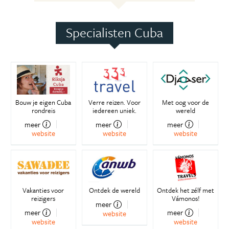
Specialisten Cuba
Bouw je eigen Cuba
Verre reizen. Voor
Met oog voor de
rondreis
iedereen uniek.
wereld
meer
meer
meer
website
website
website
Vakanties voor
Ontdek de wereld
Ontdek het zélf met
reizigers
Vámonos!
meer
meer
meer
website
website
website