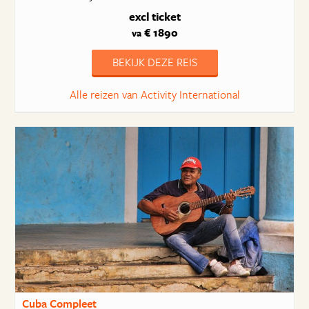
excl ticket
€ 1890
va
BEKIJK DEZE REIS
Alle reizen van Activity International
Cuba Compleet