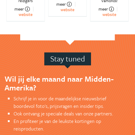
reizigers
Vámonos!
meer
meer
meer
website
website
website
Stay tuned
Wil jij elke maand naar Midden-
Amerika?
Schrijf je in voor de maandelijkse nieuwsbrief
boordevol foto's, prijsvragen en insider tips.
Ook ontvang je speciale deals van onze partners.
En profiteer je van de leukste kortingen op
reisproducten.