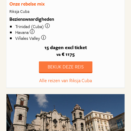
Onze rebelse mix
Riksja Cuba
Bezienswaardigheden
Trinidad (Cuba)
Havana
Viñales Valley
15 dagen
excl ticket
€ 1175
va
BEKIJK DEZE REIS
Alle reizen van Riksja Cuba