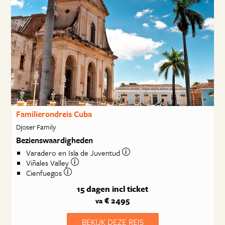
Familierondreis Cuba
Djoser Family
Bezienswaardigheden
Varadero en Isla de Juventud
Viñales Valley
Cienfuegos
15 dagen
incl ticket
€ 2495
va
BEKIJK DEZE REIS