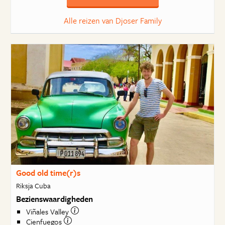
Alle reizen van Djoser Family
Good old time(r)s
Riksja Cuba
Bezienswaardigheden
Viñales Valley
Cienfuegos