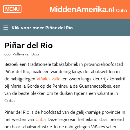
MiddenAmerika
.nl
MENU
Cuba
Piñar del Rio
door Willeke van Doorn
Bezoek een traditionele tabaksfabriek in provinciehoofdstad
Piñar del Rio, maak een wandeling langs de tabaksvelden in
de nabijgelegen
Viñales vallei
en zwem langs kleurrijk koraalrif
bij María la Gorda op de Peninsula de Guanahacabibes, een
van de beste plekken om te duiken tijdens een vakantie in
Cuba.
Piñar del Rio is de hoofdstad van de gelijknamige provincie in
het westen van
Cuba
. Deze regio van het eiland staat bekend
om haar tabaksindustrie. In de nabijgelegen Viñales vallei