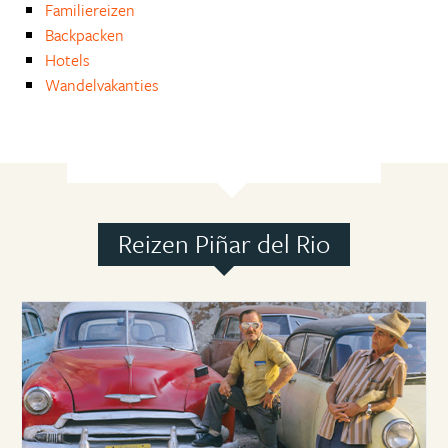
Familiereizen
Backpacken
Hotels
Wandelvakanties
Reizen Piñar del Rio