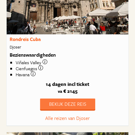
Rondreis Cuba
Djoser
Bezienswaardigheden
Viñales Valley
Cienfuegos
Havana
14 dagen
incl ticket
€ 2145
va
BEKIJK DEZE REIS
Alle reizen van Djoser