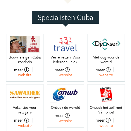
Specialisten Cuba
Bouw je eigen Cuba
Verre reizen. Voor
Met oog voor de
rondreis
iedereen uniek.
wereld
meer
meer
meer
website
website
website
Vakanties voor
Ontdek de wereld
Ontdek het zélf met
reizigers
Vámonos!
meer
meer
meer
website
website
website