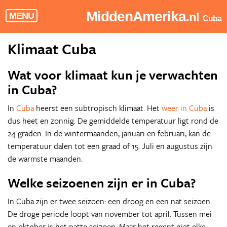
MiddenAmerika
.nl
MENU
Cuba
Klimaat Cuba
Wat voor klimaat kun je verwachten
in Cuba?
In
Cuba
heerst een subtropisch klimaat. Het
weer in Cuba
is
dus heet en zonnig. De gemiddelde temperatuur ligt rond de
24 graden. In de wintermaanden, januari en februari, kan de
temperatuur dalen tot een graad of 15. Juli en augustus zijn
de warmste maanden.
Welke seizoenen zijn er in Cuba?
In Cuba zijn er twee seizoen: een droog en een nat seizoen.
De droge periode loopt van november tot april. Tussen mei
en oktober is het natte seizoen. Maar het regent niet elke