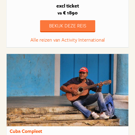
excl ticket
€ 1890
va
BEKIJK DEZE REIS
Alle reizen van Activity International
Cuba Compleet