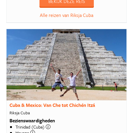
BEKIJK DEZE REIS
Alle reizen van Riksja Cuba
Cuba & Mexico: Van Che tot Chichén Itzá
Riksja Cuba
Bezienswaardigheden
Trinidad (Cuba)
Havana