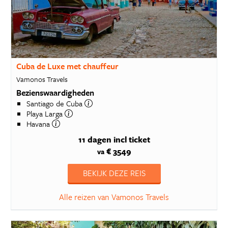
Cuba de Luxe met chauffeur
Vamonos Travels
Bezienswaardigheden
Santiago de Cuba
Playa Larga
Havana
11 dagen
incl ticket
€ 3549
va
BEKIJK DEZE REIS
Alle reizen van Vamonos Travels