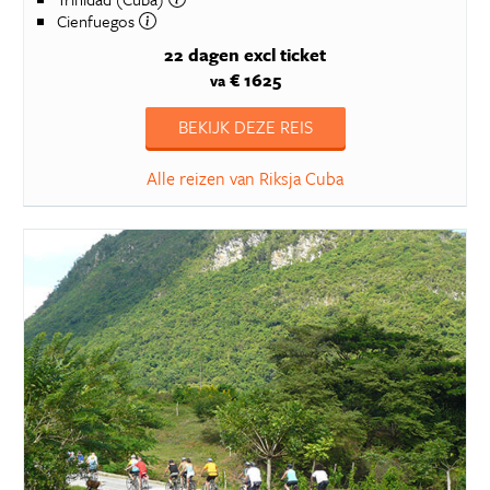
Cienfuegos
22 dagen
excl ticket
€ 1625
va
BEKIJK DEZE REIS
Alle reizen van Riksja Cuba