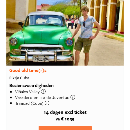
Good old time(r)s
Riksja Cuba
Bezienswaardigheden
Viñales Valley
Varadero en Isla de Juventud
Trinidad (Cuba)
14 dagen
excl ticket
€ 1035
va