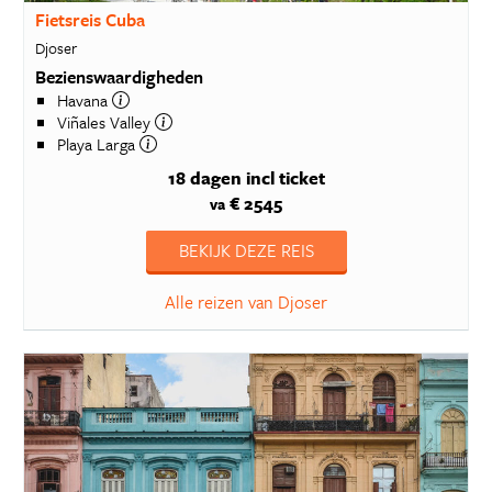
Fietsreis Cuba
Djoser
Bezienswaardigheden
Havana
Viñales Valley
Playa Larga
18 dagen
incl ticket
€ 2545
va
BEKIJK DEZE REIS
Alle reizen van Djoser