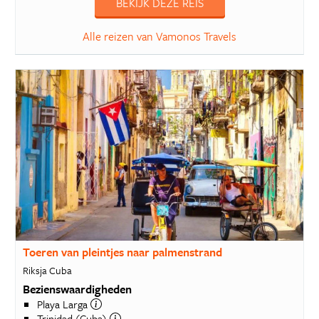
BEKIJK DEZE REIS
Alle reizen van Vamonos Travels
Toeren van pleintjes naar palmenstrand
Riksja Cuba
Bezienswaardigheden
Playa Larga
Trinidad (Cuba)