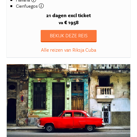
Cienfuegos
21 dagen
excl ticket
€ 1958
va
BEKIJK DEZE REIS
Alle reizen van Riksja Cuba