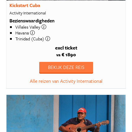
Kickstart Cuba
Activity International
Bezienswaardigheden
Viñales Valley
Havana
Trinidad (Cuba)
excl ticket
€ 1890
va
BEKIJK DEZE REIS
Alle reizen van Activity International