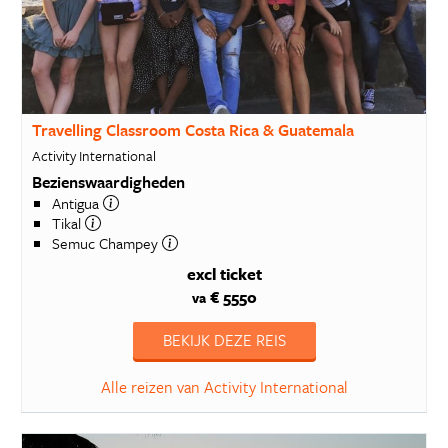
Travelling Classroom Costa Rica & Guatemala
Activity International
Bezienswaardigheden
Antigua
Tikal
Semuc Champey
excl ticket
€ 5550
va
BEKIJK DEZE REIS
Alle reizen van Activity International