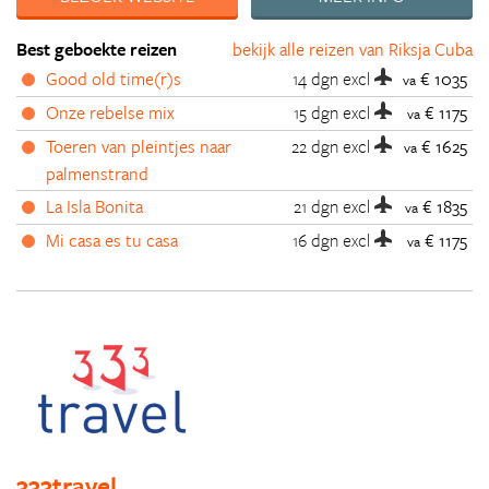
Best geboekte reizen
bekijk alle reizen van Riksja Cuba
Good old time(r)s
14 dgn
excl
€ 1035
va
Onze rebelse mix
15 dgn
excl
€ 1175
va
Toeren van pleintjes naar
22 dgn
excl
€ 1625
va
palmenstrand
La Isla Bonita
21 dgn
excl
€ 1835
va
Mi casa es tu casa
16 dgn
excl
€ 1175
va
333travel