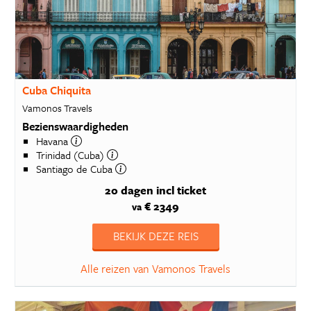
Cuba Chiquita
Vamonos Travels
Bezienswaardigheden
Havana
Trinidad (Cuba)
Santiago de Cuba
20 dagen
incl ticket
€ 2349
va
BEKIJK DEZE REIS
Alle reizen van Vamonos Travels