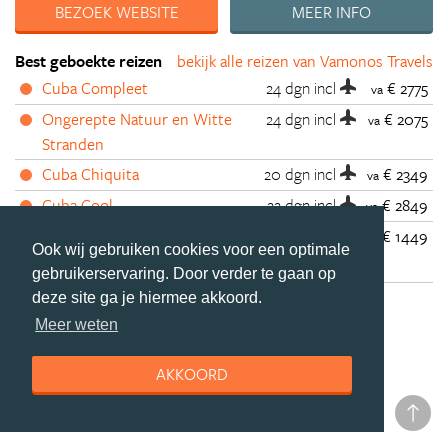
BEZOEK WEBSITE
MEER INFO
Best geboekte reizen
bekijk alle reizen van Vamonos Travels
Cuba Compleet
24 dgn
incl
€ 2775
va
Ongerepte Natuur en Witte
24 dgn
incl
€ 2075
va
Stranden
Cuba Chiquita
20 dgn
incl
€ 2349
va
Cuba Cool
22 dgn
incl
€ 2849
va
Cuba met de Bus
13 dgn
incl
€ 1449
va
Ook wij gebruiken cookies voor een optimale
gebruikerservaring. Door verder te gaan op
deze site ga je hiermee akkoord.
Meer weten
AKKOORD