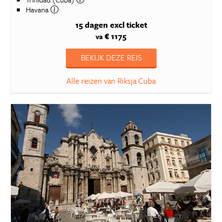
Havana
15 dagen
excl ticket
€ 1175
va
BEKIJK DEZE REIS
Alle reizen van Riksja Cuba