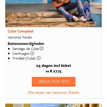
Cuba Compleet
Vamonos Travels
Bezienswaardigheden
Santiago de Cuba
Cienfuegos
Trinidad (Cuba)
24 dagen
incl ticket
€ 2775
va
BEKIJK DEZE REIS
Alle reizen van Vamonos Travels