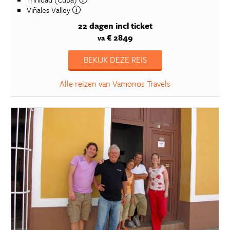
Viñales Valley
22 dagen
incl ticket
€ 2849
va
BEKIJK DEZE REIS
Alle reizen van Vamonos Travels