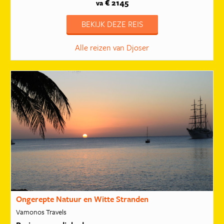
€ 2145
va
BEKIJK DEZE REIS
Alle reizen van Djoser
Ongerepte Natuur en Witte Stranden
Vamonos Travels