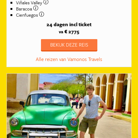
Viñales Valley
Baracoa
Cienfuegos
24 dagen
incl ticket
€ 2775
va
BEKIJK DEZE REIS
Alle reizen van Vamonos Travels