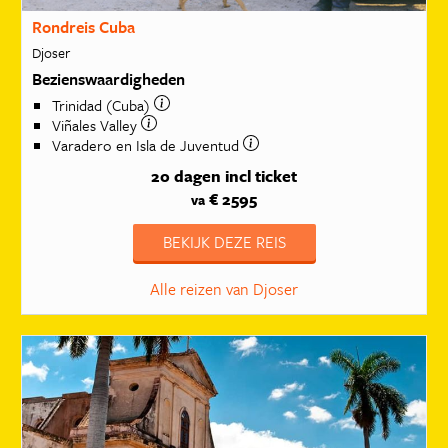
Rondreis Cuba
Djoser
Bezienswaardigheden
Trinidad (Cuba)
Viñales Valley
Varadero en Isla de Juventud
20 dagen
incl ticket
€ 2595
va
BEKIJK DEZE REIS
Alle reizen van Djoser