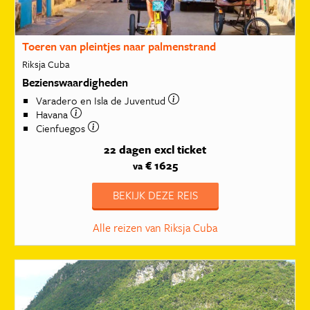
Toeren van pleintjes naar palmenstrand
Riksja Cuba
Bezienswaardigheden
Varadero en Isla de Juventud
Havana
Cienfuegos
22 dagen
excl ticket
€ 1625
va
BEKIJK DEZE REIS
Alle reizen van Riksja Cuba