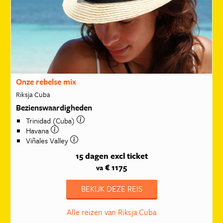
Onze rebelse mix
Riksja Cuba
Bezienswaardigheden
Trinidad (Cuba)
Havana
Viñales Valley
15 dagen
excl ticket
€ 1175
va
BEKIJK DEZE REIS
Alle reizen van Riksja Cuba