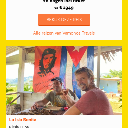
20 dagen
incl ticket
€ 2349
va
BEKIJK DEZE REIS
Alle reizen van Vamonos Travels
La Isla Bonita
Riksja Cuba