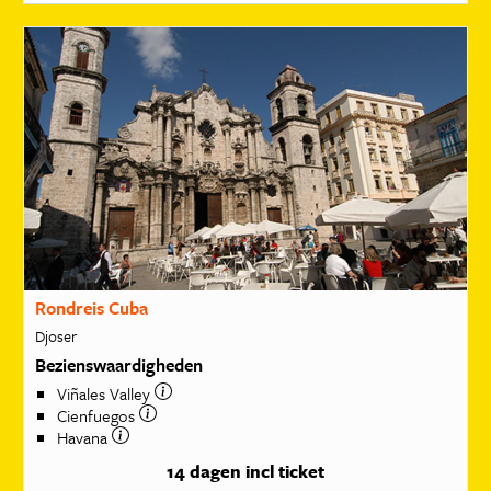
Rondreis Cuba
Djoser
Bezienswaardigheden
Viñales Valley
Cienfuegos
Havana
14 dagen
incl ticket