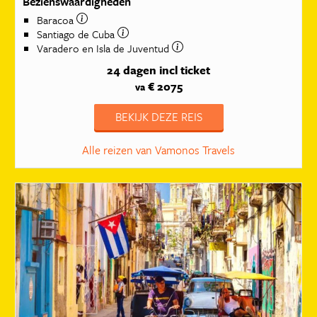
Bezienswaardigheden
Baracoa
Santiago de Cuba
Varadero en Isla de Juventud
24 dagen
incl ticket
€ 2075
va
BEKIJK DEZE REIS
Alle reizen van Vamonos Travels