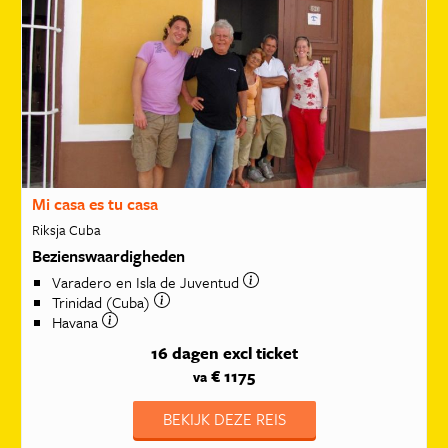
Mi casa es tu casa
Riksja Cuba
Bezienswaardigheden
Varadero en Isla de Juventud
Trinidad (Cuba)
Havana
16 dagen
excl ticket
€ 1175
va
BEKIJK DEZE REIS