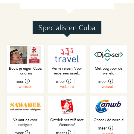
Specialisten Cuba
Bouw je eigen Cuba
Verre reizen. Voor
Met oog voor de
rondreis
iedereen uniek.
wereld
meer
meer
meer
website
website
website
Vakanties voor
Ontdek het zélf met
Ontdek de wereld
reizigers
Vámonos!
meer
meer
meer
website