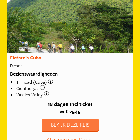
Fietsreis Cuba
Djoser
Bezienswaardigheden
Trinidad (Cuba)
Cienfuegos
Viñales Valley
18 dagen
incl ticket
€ 2545
va
BEKIJK DEZE REIS
Alle reizen van Djoser