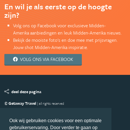
En wil je als eerste op de hoogte
zijn?
Volg ons op Facebook voor exclusieve Midden-
Amerika aanbiedingen en leuk Midden-Amerika nieuws.
Bekijk de mooiste foto's en doe mee met prijsvragen.
Jouw shot Midden-Amerika inspiratie.
VOLG ONS VIA FACEBOOK
deel deze pagina
© Getaway Travel
| all rights reserved
Adverteren
Handige Links
Algemene Voorwaarden
Copyright
Privacy statement
Disclaimer
Cookies
Ook wij gebruiken cookies voor een optimale
gebruikerservaring. Door verder te gaan op
Volg MiddenAmerika.nl