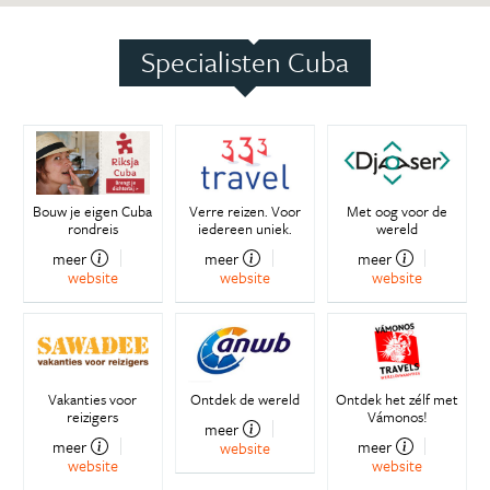
Specialisten Cuba
Bouw je eigen Cuba
Verre reizen. Voor
Met oog voor de
rondreis
iedereen uniek.
wereld
meer
meer
meer
website
website
website
Vakanties voor
Ontdek de wereld
Ontdek het zélf met
reizigers
Vámonos!
meer
meer
meer
website
website
website