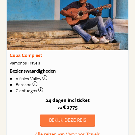
Cuba Compleet
Vamonos Travels
Bezienswaardigheden
Viñales Valley
Baracoa
Cienfuegos
24 dagen
incl ticket
€ 2775
va
BEKIJK DEZE REIS
Alle reizen van Vamonos Travels