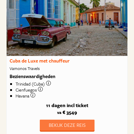
Cuba de Luxe met chauffeur
Vamonos Travels
Bezienswaardigheden
Trinidad (Cuba)
Cienfuegos
Havana
11 dagen
incl ticket
€ 3549
va
BEKIJK DEZE REIS