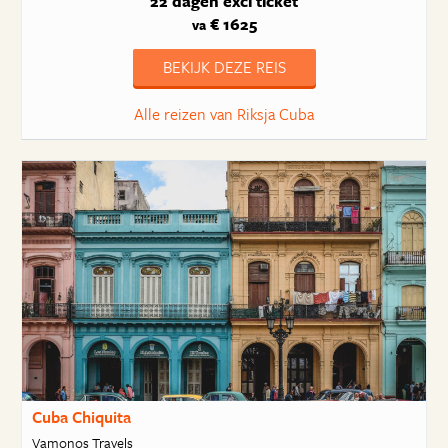
22 dagen
excl ticket
€ 1625
va
BEKIJK DEZE REIS
Alle reizen van Riksja Cuba
Cuba Chiquita
Vamonos Travels