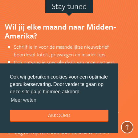
Stay tuned
Wil jij elke maand naar Midden-
Amerika?
Schrijf je in voor de maandelijkse nieuwsbrief
boordevol foto's, prijsvragen en insider tips.
Ook ontvang je speciale deals van onze partners.
En profiteer je van de leukste kortingen op
reisproducten.
Ook wij gebruiken cookies voor een optimale
gebruikerservaring. Door verder te gaan op
AANMELDEN NIEUWSBRIEF
deze site ga je hiermee akkoord.
Meer weten
En wil je als eerste op de hoogte
AKKOORD
zijn?
Volg ons op Facebook voor exclusieve Midden-