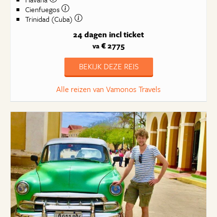
Cienfuegos
Trinidad (Cuba)
24 dagen
incl ticket
€ 2775
va
BEKIJK DEZE REIS
Alle reizen van Vamonos Travels