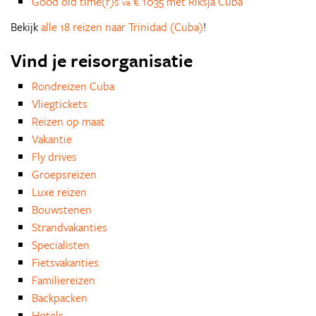
Good old time(r)s
€ 1035 met Riksja Cuba
va
Bekijk
alle 18 reizen naar Trinidad (Cuba)
!
Vind je reisorganisatie
Rondreizen Cuba
Vliegtickets
Reizen op maat
Vakantie
Fly drives
Groepsreizen
Luxe reizen
Bouwstenen
Strandvakanties
Specialisten
Fietsvakanties
Familiereizen
Backpacken
Hotels