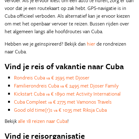
vervoer. Als je ervoor kiest om een auto te huren, zorg er dan
voor dat je een routekaart op zak hebt. GPS-navigatie is in
Cuba officieel verboden. Als alternatief kan je ervoor kiezen
om met het openbaar vervoer te reizen. Bussen rijden over
het algemeen langs alle hoofdroutes van Cuba.
Hebben we je geïnspireerd? Bekijk dan
hier
de rondreizen
naar Cuba.
Vind je reis of vakantie naar Cuba
Rondreis Cuba
€ 2595 met Djoser
va
Familierondreis Cuba
€ 2495 met Djoser Family
va
Kickstart Cuba
€ 1890 met Activity International
va
Cuba Compleet
€ 2775 met Vamonos Travels
va
Good old time(r)s
€ 1035 met Riksja Cuba
va
Bekijk
alle 18 reizen naar Cuba
!
Vind je reisorganisatie