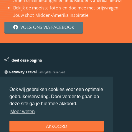
Amerika aanbiedingen en leuk Midden-Amerika nieuws.
Bekijk de mooiste foto's en doe mee met prijsvragen.
Jouw shot Midden-Amerika inspiratie.
VOLG ONS VIA FACEBOOK
deel deze pagina
© Getaway Travel
| all rights reserved
Adverteren
Handige Links
Algemene Voorwaarden
Copyright
Privacy statement
Disclaimer
Cookies
Ook wij gebruiken cookies voor een optimale
gebruikerservaring. Door verder te gaan op
Volg MiddenAmerika.nl
deze site ga je hiermee akkoord.
Nieuwsbrief
Facebook
Meer weten
AKKOORD