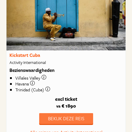
Kickstart Cuba
Activity International
Bezienswaardigheden
Viñales Valley
Havana
Trinidad (Cuba)
excl ticket
€ 1890
va
BEKIJK DEZE REIS