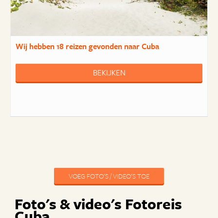
Wij hebben
18 reizen
gevonden naar Cuba
BEKIJKEN
VOEG FOTO'S / VIDEO'S TOE
Foto's & video's Fotoreis
Cuba