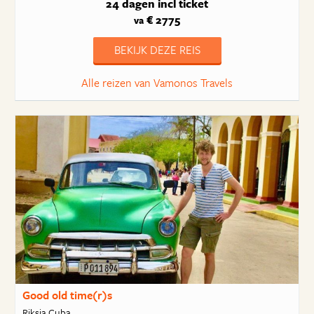
24 dagen
incl ticket
€ 2775
va
BEKIJK DEZE REIS
Alle reizen van Vamonos Travels
Good old time(r)s
Riksja Cuba