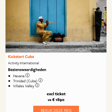
Kickstart Cuba
Activity International
Bezienswaardigheden
Havana
Trinidad (Cuba)
Viñales Valley
excl ticket
€ 1890
va
BEKIJK DEZE REIS