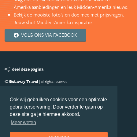
Amerika aanbiedingen en leuk Midden-Amerika nieuws.
Bekijk de mooiste foto's en doe mee met prijsvragen.
Jouw shot Midden-Amerika inspiratie.
VOLG ONS VIA FACEBOOK
deel deze pagina
© Getaway Travel
| all rights reserved
Adverteren
Handige Links
Algemene Voorwaarden
Copyright
Privacy statement
Disclaimer
Cookies
Ook wij gebruiken cookies voor een optimale
gebruikerservaring. Door verder te gaan op
Volg MiddenAmerika.nl
deze site ga je hiermee akkoord.
Nieuwsbrief
Facebook
Meer weten