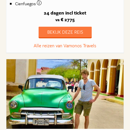
Cienfuegos
24 dagen
incl ticket
€ 2775
va
BEKIJK DEZE REIS
Alle reizen van Vamonos Travels