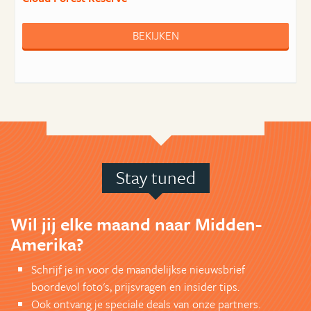
BEKIJKEN
Stay tuned
Wil jij elke maand naar Midden-
Amerika?
Schrijf je in voor de maandelijkse nieuwsbrief
boordevol foto's, prijsvragen en insider tips.
Ook ontvang je speciale deals van onze partners.