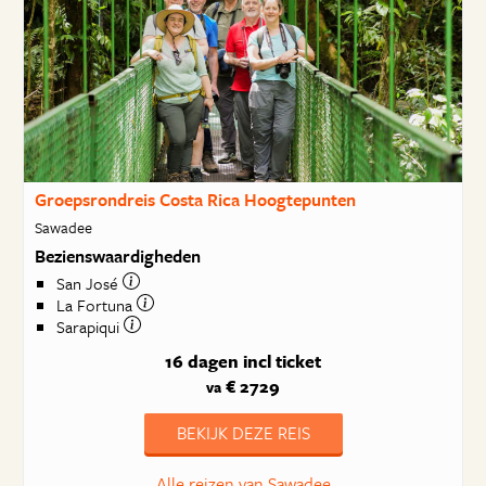
Groepsrondreis Costa Rica Hoogtepunten
Sawadee
Bezienswaardigheden
San José
La Fortuna
Sarapiqui
16 dagen
incl ticket
€ 2729
va
BEKIJK DEZE REIS
Alle reizen van Sawadee