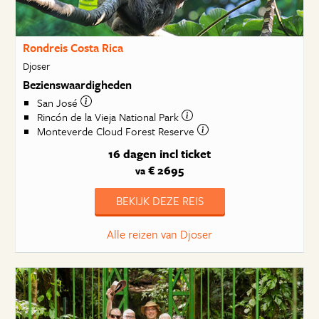
Rondreis Costa Rica
Djoser
Bezienswaardigheden
San José
Rincón de la Vieja National Park
Monteverde Cloud Forest Reserve
16 dagen
incl ticket
€ 2695
va
BEKIJK DEZE REIS
Alle reizen van Djoser