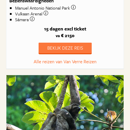
Bezienswaardigheden
Manuel Antonio National Park
Vulkaan Arenal
Sámara
15 dagen
excl ticket
€ 2150
va
BEKIJK DEZE REIS
Alle reizen van Van Verre Reizen