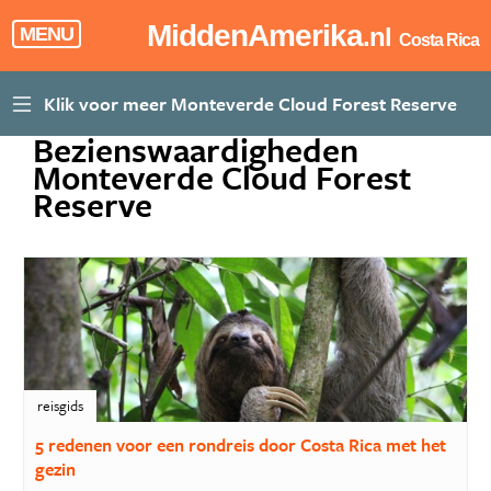
MiddenAmerika
.nl
MENU
Costa Rica
Bezienswaardigheden
Monteverde Cloud Forest
Reserve
reisgids
5 redenen voor een rondreis door Costa Rica met het
gezin