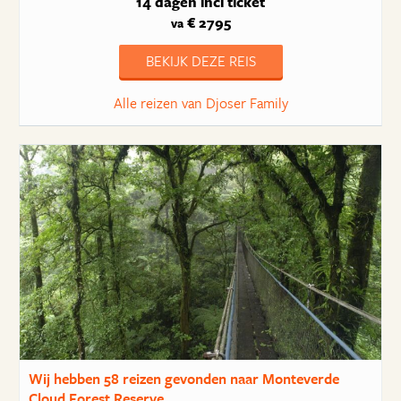
14 dagen
incl ticket
€ 2795
va
BEKIJK DEZE REIS
Alle reizen van Djoser Family
Wij hebben
58 reizen
gevonden naar Monteverde
Cloud Forest Reserve