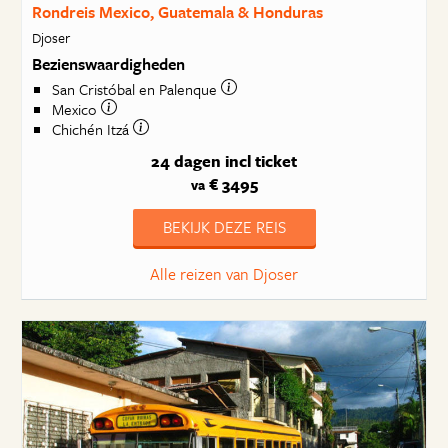
Rondreis Mexico, Guatemala & Honduras
Djoser
Bezienswaardigheden
San Cristóbal en Palenque
Mexico
Chichén Itzá
24 dagen
incl ticket
€ 3495
va
BEKIJK DEZE REIS
Alle reizen van Djoser