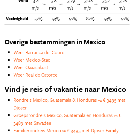
3.21
3.8
3.79
3.08
3.52
3.28
Wind
↑
↑
↑
↑
↑
m/s
m/s
m/s
m/s
m/s
m/s
52%
53%
52%
82%
53%
52%
Vochtigheid
Overige bestemmingen in Mexico
Weer Barranca del Cobre
Weer Mexico-Stad
Weer Oaxacakust
Weer Real de Catorce
Vind je reis of vakantie naar Mexico
Rondreis Mexico, Guatemala & Honduras
€ 3495 met
va
Djoser
Groepsrondreis Mexico, Guatemala en Honduras
€
va
3489 met Sawadee
Familierondreis Mexico
€ 3495 met Djoser Family
va