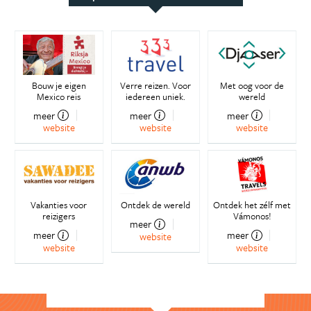
Bouw je eigen
Verre reizen. Voor
Met oog voor de
Mexico reis
iedereen uniek.
wereld
meer
meer
meer
website
website
website
Vakanties voor
Ontdek de wereld
Ontdek het zélf met
reizigers
Vámonos!
meer
meer
meer
website
website
website