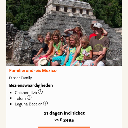
Familierondreis Mexico
Djoser Family
Bezienswaardigheden
Chichén Itzá
Tulum
Laguna Bacalar
21 dagen
incl ticket
€ 3495
va