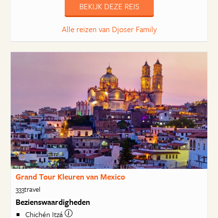
BEKIJK DEZE REIS
Alle reizen van Djoser Family
Grand Tour Kleuren van Mexico
333travel
Bezienswaardigheden
Chichén Itzá