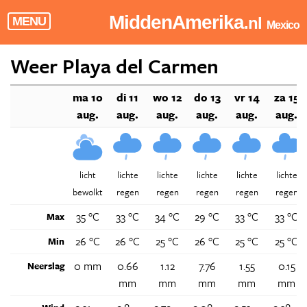
MiddenAmerika
.nl
MENU
Mexico
Weer Playa del Carmen
ma 10
di 11
wo 12
do 13
vr 14
za 15
aug.
aug.
aug.
aug.
aug.
aug.
licht
lichte
lichte
lichte
lichte
lichte
bewolkt
regen
regen
regen
regen
regen
35 °C
33 °C
34 °C
29 °C
33 °C
33 °C
Max
26 °C
26 °C
25 °C
26 °C
25 °C
25 °C
Min
0 mm
0.66
1.12
7.76
1.55
0.15
Neerslag
mm
mm
mm
mm
mm