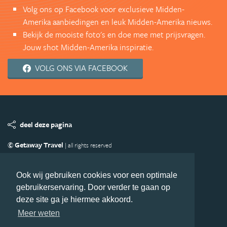
Volg ons op Facebook voor exclusieve Midden-
Amerika aanbiedingen en leuk Midden-Amerika nieuws.
Bekijk de mooiste foto's en doe mee met prijsvragen.
Jouw shot Midden-Amerika inspiratie.
VOLG ONS VIA FACEBOOK
deel deze pagina
© Getaway Travel
| all rights reserved
Adverteren
Handige Links
Algemene Voorwaarden
Copyright
Privacy statement
Disclaimer
Cookies
Ook wij gebruiken cookies voor een optimale
gebruikerservaring. Door verder te gaan op
Volg MiddenAmerika.nl
deze site ga je hiermee akkoord.
Nieuwsbrief
Facebook
Meer weten