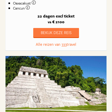
Oaxacakust
Cancun
22 dagen
excl ticket
€ 2100
va
BEKIJK DEZE REIS
Alle reizen van 333travel