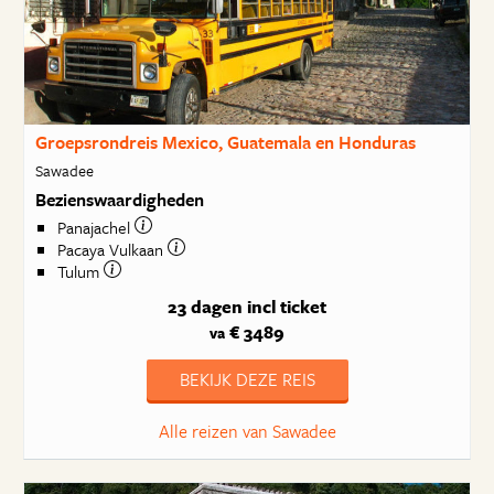
Groepsrondreis Mexico, Guatemala en Honduras
Sawadee
Bezienswaardigheden
Panajachel
Pacaya Vulkaan
Tulum
23 dagen
incl ticket
€ 3489
va
BEKIJK DEZE REIS
Alle reizen van Sawadee